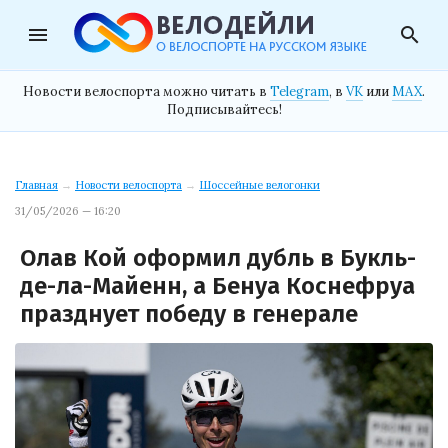
menu
search
Новости велоспорта можно читать в
Telegram
, в
VK
или
MAX
.
Подписывайтесь!
Главная
→
Новости велоспорта
→
Шоссейные велогонки
31/05/2026 — 16:20
Олав Кой оформил дубль в Букль-
де-ла-Майенн, а Бенуа Коснефруа
празднует победу в генерале