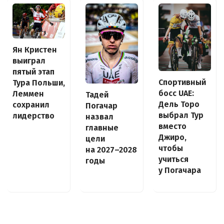
Ян Кристен
выиграл
пятый этап
Спортивный
Тура Польши,
босс UAE:
Леммен
Тадей
Дель Торо
сохранил
Погачар
выбрал Тур
лидерство
назвал
вместо
главные
Джиро,
цели
чтобы
на 2027–2028
учиться
годы
у Погачара