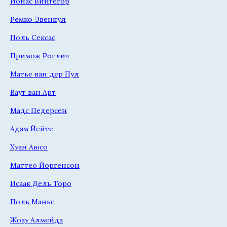
Йонас Вингегор
Ремко Эвенпул
Поль Сексас
Примож Роглич
Матье ван дер Пул
Ваут ван Арт
Мадс Педерсен
Адам Йейтс
Хуан Аюсо
Маттео Йоргенсон
Исаак Дель Торо
Поль Манье
Жоау Алмейда