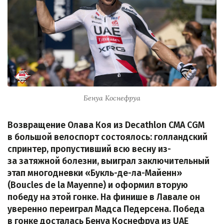
Бенуа Коснефруа
Возвращение Олава Коя из Decathlon CMA CGM
в большой велоспорт состоялось: голландский
спринтер, пропустивший всю весну из-
за затяжной болезни, выиграл заключительный
этап многодневки «Букль-де-ла-Майенн»
(Boucles de la Mayenne) и оформил вторую
победу на этой гонке. На финише в Лавале он
уверенно переиграл Мадса Педерсена. Победа
в гонке досталась Бенуа Коснефруа из UAE