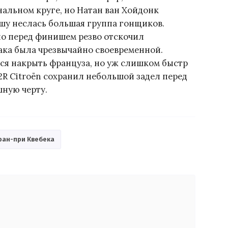
альном круге, но Натан ван Хойдонк
шу неслась большая группа гонщиков.
но перед финишем резво отскочил
така была чрезвычайно своевременной.
ся накрыть француза, но уж слишком быстр
2R Citroën сохранил небольшой задел перед
ную черту.
ран-при Квебека