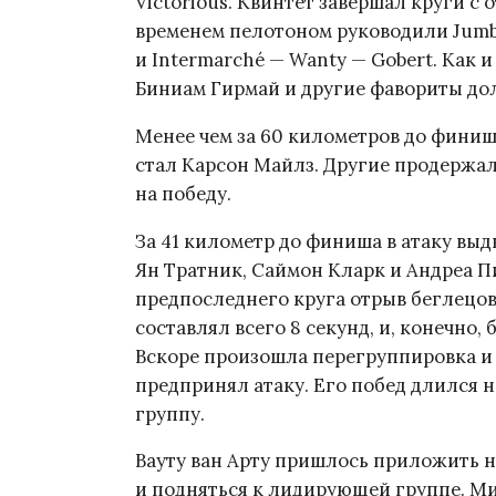
Victorious. Квинтет завершал круги с
временем пелотоном руководили Jumbo
и Intermarché — Wanty — Gobert. Как 
Биниам Гирмай и другие фавориты дол
Менее чем за 60 километров до финиша
стал Карсон Майлз. Другие продержали
на победу.
За 41 километр до финиша в атаку вы
Ян Тратник, Саймон Кларк и Андреа П
предпоследнего круга отрыв беглецов 
составлял всего 8 секунд, и, конечно,
Вскоре произошла перегруппировка и 
предпринял атаку. Его побед длился н
группу.
Вауту ван Арту пришлось приложить н
и подняться к лидирующей группе. М