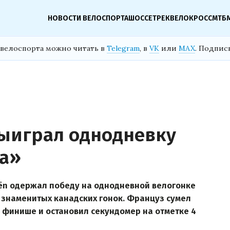
НОВОСТИ ВЕЛОСПОРТА
ШОССЕ
ТРЕК
ВЕЛОКРОСС
МТБ
велоспорта можно читать в
Telegram
, в
VK
или
MAX
. Подпис
ыиграл однодневку
ка»
oën одержал победу на однодневной велогонке
х знаменитых канадских гонок. Француз сумел
 финише и остановил секундомер на отметке 4