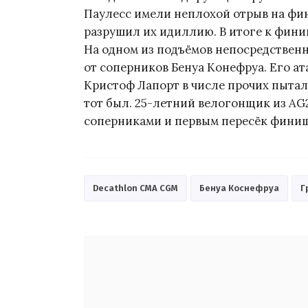
Паулесс имели неплохой отрыв на фин
разрушил их идиллию. В итоге к фини
На одном из подъёмов непосредствен
от соперников Бенуа Конефруа. Его а
Кристоф Лапорт в числе прочих пытал
тот был. 25-летний велогонщик из AG
соперниками и первым пересёк финиш
Decathlon CMA CGM
Бенуа Коснефруа
Г