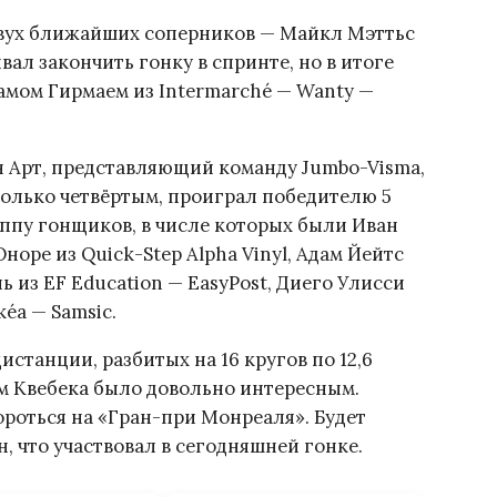
двух ближайших соперников — Майкл Мэттьс
вал закончить гонку в спринте, но в итоге
амом Гирмаем из Intermarché — Wanty —
н Арт, представляющий команду Jumbo-Visma,
олько четвёртым, проиграл победителю 5
уппу гонщиков, в числе которых были Иван
норе из Quick-Step Alpha Vinyl, Адам Йейтс
ь из EF Education — EasyPost, Диего Улисси
kéa — Samsic.
станции, разбитых на 16 кругов по 12,6
 Квебека было довольно интересным.
роться на «Гран-при Монреаля». Будет
, что участвовал в сегодняшней гонке.