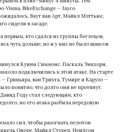
 отрывом в плюс-минус 4 минуты. Тем
-Visma, BikeExchange — Jayco
и ожидалось, Ваут ван Арт, Майкл Мэттьюс,
го сидели в засаде.
 первым, кто сдался из группы беглецов,
сь чуть дольше, но и у них не было шансов
двинулся Куинн Симмонс. Паскаль Энкхорн,
икколо подключились к этой атаке. На старте
— Гриньяра, ван Трихта, Тумире и Карузо —
 было понятно, что долго они не протянут.
Давид Году стал следующим, кто
едолго, но его атака разбила передовую
емало сил, чтобы разогнать пелотон
иккель Оноре, Майкл Сторер, Неилсон