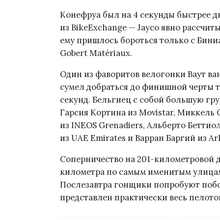
Конефруа был на 4 секунды быстрее 
из BikeExchange — Jayco явно рассчиты
ему пришлось бороться только с Бини
Gobert Matériaux.
Один из фаворитов велогонки Ваут ва
сумел добраться до финишной черты т
секунд. Бельгиец с собой большую гр
Гарсия Кортина из Movistar, Миккель О
из INEOS Grenadiers, Альберто Беттиол
из UAE Emirates и Варран Баргий из Ar
Соперничество на 201-километровой ди
километра по самым именитым улицам
Послезавтра гонщики попробуют побо
представлен практически весь пелотон