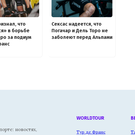
ризнал, что
Сексас надеется, что
я» в борьбе
Погачар и Дель Торо не
оро за подиум
заболеют перед Альпами
ранс
WORLDTOUR
В
орте: новостях,
Тур де Франс
Т