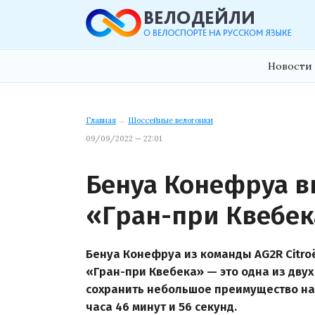
Новости 
Главная
→
Шоссейные велогонки
09/09/2022 — 22:01
Бенуа Конефруа в
«Гран-при Квебе
Бенуа Конефруа из команды AG2R Citr
«Гран-при Квебека» — это одна из дву
сохранить небольшое преимущество на
часа 46 минут и 56 секунд.