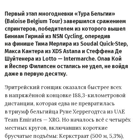
Первый этап многодневки «Тура Бельгии»
(Baloise Belgium Tour) завершился сражением
спринтеров, победителем из которого вышел
Биниам Гирмай из NSN Cycling, опередив
на финише Тима Мерлира из Soudal Quick-Step,
Макса Кантера из XDS Astana и Стеффена Де
Шуйтенера из Lotto — Intermarche. Олав Кой
и Йеспер Филипсен остались не удел, не войдя
даже в первую десятку.
Эритрейский гонщик оказался быстрее всех
в напряжённой концовке 188,3-километровой
дистанции, которая едва не превратилась
в триумф бельгийца Руне Херрегодтса из UAE
Team Emirates — XRG. Но началось всё с четырёх
местных кругов, включавших короткие
брусчатые подъёмы: Керкстраат (500 м, 5,3%),