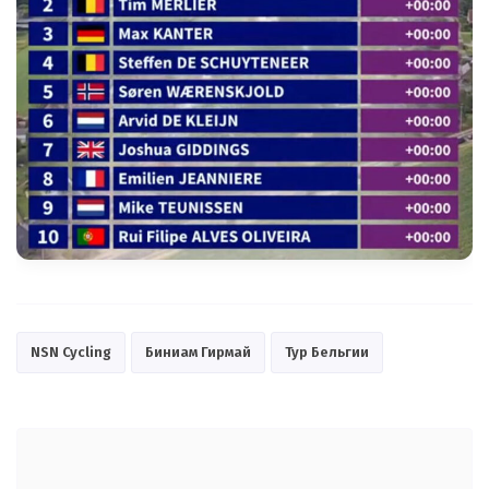
NSN Cycling
Биниам Гирмай
Тур Бельгии