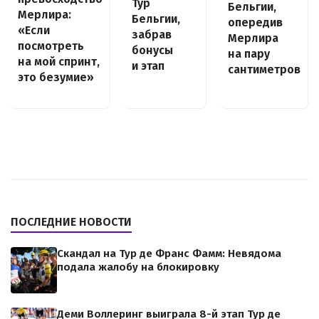
Тур
Бельгии,
Мерлира:
Бельгии,
опередив
«Если
забрав
Мерлира
посмотреть
бонусы
на пару
на мой спринт,
и этап
сантиметров
это безумие»
ПОСЛЕДНИЕ НОВОСТИ
Скандал на Тур де Франс Фамм: Невядома
подала жалобу на блокировку
Деми Воллеринг выиграла 8-й этап Тур де