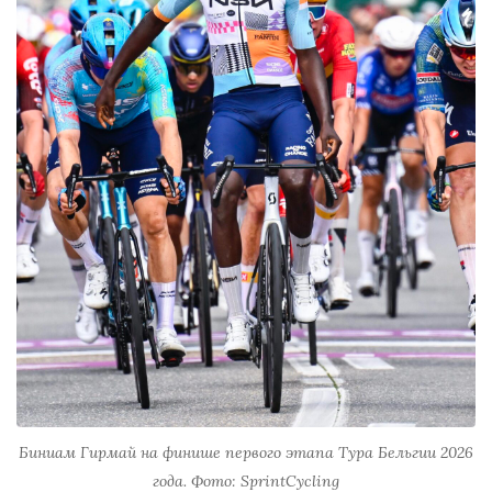
Биниам Гирмай на финише первого этапа Тура Бельгии 2026
года. Фото: SprintCycling