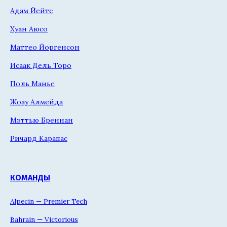
Адам Йейтс
Хуан Аюсо
Маттео Йоргенсон
Исаак Дель Торо
Поль Манье
Жоау Алмейда
Мэттью Бреннан
Ричард Карапас
КОМАНДЫ
Alpecin — Premier Tech
Bahrain — Victorious