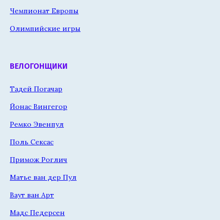
Чемпионат Европы
Олимпийские игры
ВЕЛОГОНЩИКИ
Тадей Погачар
Йонас Вингегор
Ремко Эвенпул
Поль Сексас
Примож Роглич
Матье ван дер Пул
Ваут ван Арт
Мадс Педерсен