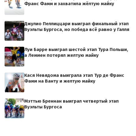
Франс Фамм и захватила жёлтую майку
Джулио Пеллиццари выиграл финальный этап
Вуэльты Бургоса, но победа всё равно у Галля
Луи Барре выиграл шестой этап Тура Польши,
а Леммен потерял желтую майку
Кася Невядома выиграла этап Тур де Франс
Фамм на Ванту и желтую майку
Мэттью Бреннан выиграл четвертый этап
Вуэльты Бургоса