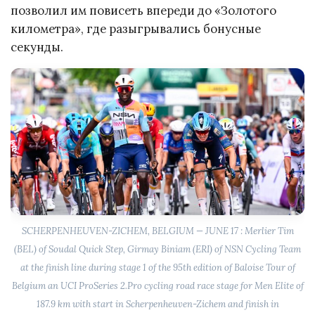
позволил им повисеть впереди до «Золотого
километра», где разыгрывались бонусные
секунды.
SCHERPENHEUVEN-ZICHEM, BELGIUM — JUNE 17 : Merlier Tim
(BEL) of Soudal Quick Step, Girmay Biniam (ERI) of NSN Cycling Team
at the finish line during stage 1 of the 95th edition of Baloise Tour of
Belgium an UCI ProSeries 2.Pro cycling road race stage for Men Elite of
187.9 km with start in Scherpenheuven-Zichem and finish in