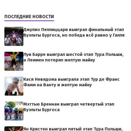
ПОСЛЕДНИЕ НОВОСТИ
Джулио Пеллиццари выиграл финальный этап
Вуэльты Бургоса, но победа всё равно у Галля
Луи Барре выиграл шестой этап Тура Польши,
а Леммен потерял желтую майку
Кася Невядома выиграла этап Тур де Франс
Фамм на Ванту и желтую майку
Мэттью Бреннан выиграл четвертый этап
Вуэльты Бургоса
Ян Кристен выиграл пятый этап Тура Польши,