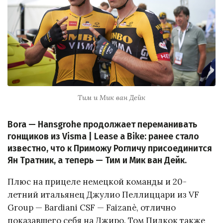
Тим и Мик ван Дейк
Bora — Hansgrohe продолжает переманивать
гонщиков из Visma | Lease a Bike: ранее стало
известно, что к Приможу Рогличу присоединится
Ян Тратник, а теперь — Тим и Мик ван Дейк.
Плюс на прицеле немецкой команды и 20-
летний итальянец Джулио Пеллиццари из VF
Group — Bardiani CSF — Faizanè, отлично
показавшего себя на Джиро. Том Пидкок также