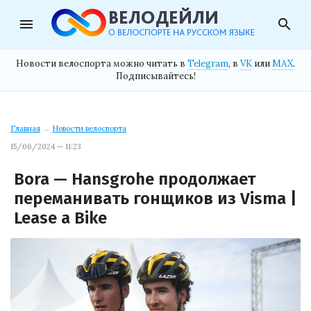
menu
search
Новости велоспорта можно читать в
Telegram
, в
VK
или
MAX
.
Подписывайтесь!
Главная
→
Новости велоспорта
15/06/2024 — 11:23
Bora — Hansgrohe продолжает
переманивать гонщиков из Visma |
Lease a Bike