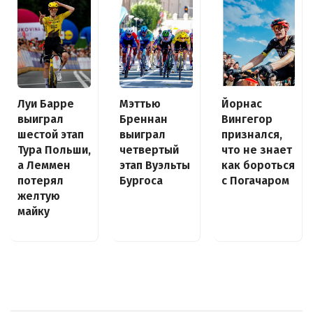
Луи Барре
Йорнас
Мэттью
выиграл
Вингегор
Бреннан
шестой этап
признался,
выиграл
Тура Польши,
что не знает
четвертый
а Леммен
как бороться
этап Вуэльты
потерял
с Погачаром
Бургоса
желтую
майку