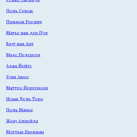
Поль Сексас
Примож Роглич
Матье ван дер Пул
Ваут ван Арт
Мадс Педерсен
Адам Йейтс
Хуан Аюсо
Маттео Йоргенсон
Исаак Дель Торо
Поль Манье
Жоау Алмейда
Мэттью Бреннан