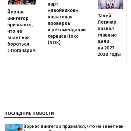
карт
«двойников»:
Йорнас
Тадей
пошаговая
Вингегор
Погачар
проверка
признался,
назвал
и рекомендации
что не
главные
сервиса Нокс
знает как
цели
(NOX)
бороться
на 2027–
с Погачаром
2028 годы
ПОСЛЕДНИЕ НОВОСТИ
Йорнас Вингегор признался, что не знает как