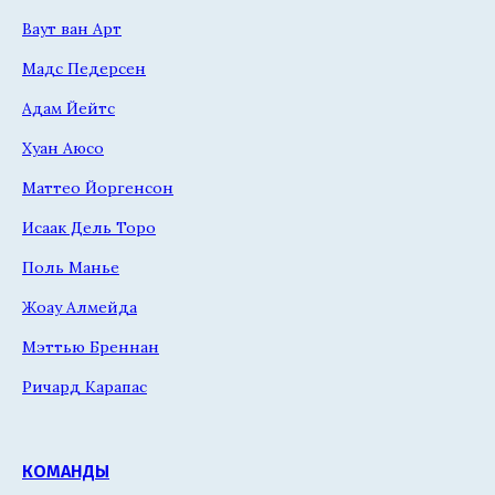
Ваут ван Арт
Мадс Педерсен
Адам Йейтс
Хуан Аюсо
Маттео Йоргенсон
Исаак Дель Торо
Поль Манье
Жоау Алмейда
Мэттью Бреннан
Ричард Карапас
КОМАНДЫ