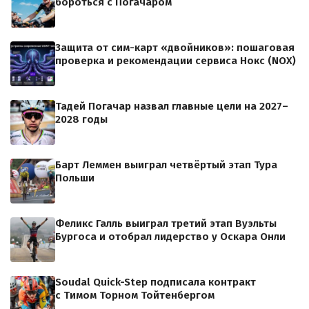
бороться с Погачаром
Защита от сим-карт «двойников»: пошаговая
проверка и рекомендации сервиса Нокс (NOX)
Тадей Погачар назвал главные цели на 2027–
2028 годы
Барт Леммен выиграл четвёртый этап Тура
Польши
Феликс Галль выиграл третий этап Вуэльты
Бургоса и отобрал лидерство у Оскара Онли
Soudal Quick-Step подписала контракт
с Тимом Торном Тойтенбергом