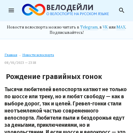
menu
search
Новости велоспорта можно читать в
Telegram
, в
VK
или
MAX
.
Подписывайтесь!
Главная
→
Новости велоспорта
08/01/2023 — 23:18
Рождение гравийных гонок
Тысячи любителей велоспорта катают не только
по шоссе или треку, но и любят свободу — как в
выборе дорог, так и целей. Гревел-гонки стали
неотъемлемой частью современного
велоспорта. Любители пыли и бездорожья едут
за деньгами, приключениями, но и
удовольствием. И если шоссе и велокросс — это