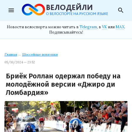
menu
search
Новости велоспорта можно читать в
Telegram
, в
VK
или
MAX
.
Подписывайтесь!
Главная
→
Шоссейные велогонки
05/10/2024 — 23:52
Бриёк Роллан одержал победу на
молодёжной версии «Джиро ди
Ломбардия»