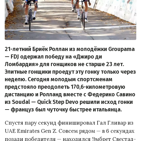
21-летний Бриёк Роллан из молодёжки Groupama
— FDJ одержал победу на «Джиро ди
Ломбардия» для гонщиков не старше 23 лет.
Элитные гонщики проедут эту гонку только через
неделю. Сегодня молодым спортсменам
предстояло преодолеть 170,6-километровую
дистанцию и Ролланд вместе с Федерико Савино
из Soudal — Quick Step Devo решили исход гонки
— француз был чуточку быстрее итальянца.
Спустя пару секунд финишировал Гал Гливар из
UAE Emirates Gen Z. Совсем рядом — в 6 секундах
позади победителя — находился Эмбрет Свестад-