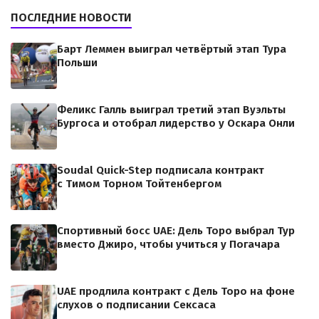
ПОСЛЕДНИЕ НОВОСТИ
Барт Леммен выиграл четвёртый этап Тура
Польши
Феликс Галль выиграл третий этап Вуэльты
Бургоса и отобрал лидерство у Оскара Онли
Soudal Quick-Step подписала контракт
с Тимом Торном Тойтенбергом
Спортивный босс UAE: Дель Торо выбрал Тур
вместо Джиро, чтобы учиться у Погачара
UAE продлила контракт с Дель Торо на фоне
слухов о подписании Сексаса