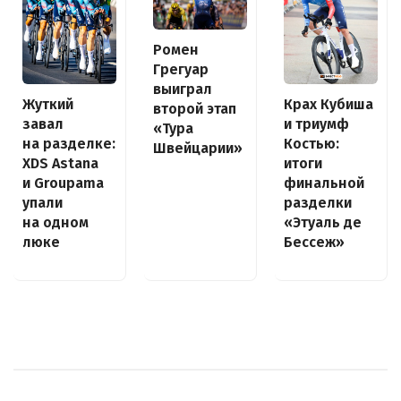
Ромен
Грегуар
выиграл
Крах Кубиша
Жуткий
второй этап
и триумф
завал
«Тура
Костью:
на разделке:
Швейцарии»
итоги
XDS Astana
финальной
и Groupama
разделки
упали
«Этуаль де
на одном
Бессеж»
люке