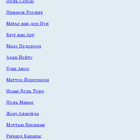
Поль Сексас
Примож Роглич
Матье ван дер Пул
Ваут ван Арт
Мадс Педерсен
Адам Йейтс
Хуан Аюсо
Маттео Йоргенсон
Исаак Дель Торо
Поль Манье
Жоау Алмейда
Мэттью Бреннан
Ричард Карапас