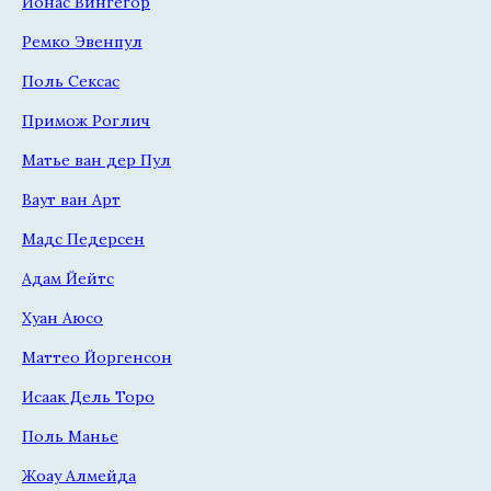
Йонас Вингегор
Ремко Эвенпул
Поль Сексас
Примож Роглич
Матье ван дер Пул
Ваут ван Арт
Мадс Педерсен
Адам Йейтс
Хуан Аюсо
Маттео Йоргенсон
Исаак Дель Торо
Поль Манье
Жоау Алмейда