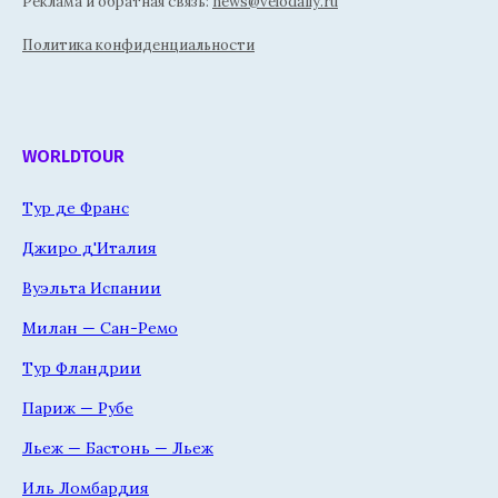
Реклама и обратная связь:
news@velodaily.ru
Политика конфиденциальности
WORLDTOUR
Тур де Франс
Джиро д'Италия
Вуэльта Испании
Милан — Сан-Ремо
Тур Фландрии
Париж — Рубе
Льеж — Бастонь — Льеж
Иль Ломбардия