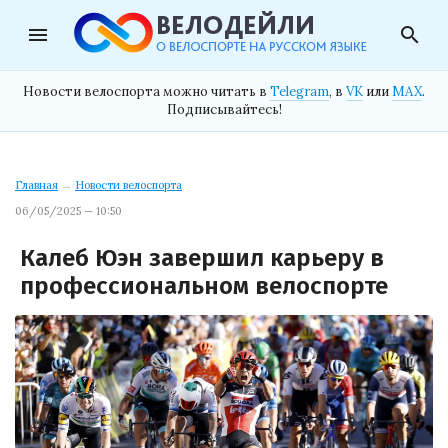
menu
search
Новости велоспорта можно читать в
Telegram
, в
VK
или
MAX
.
Подписывайтесь!
Главная
→
Новости велоспорта
06/05/2025 — 10:50
Калеб Юэн завершил карьеру в
профессиональном велоспорте