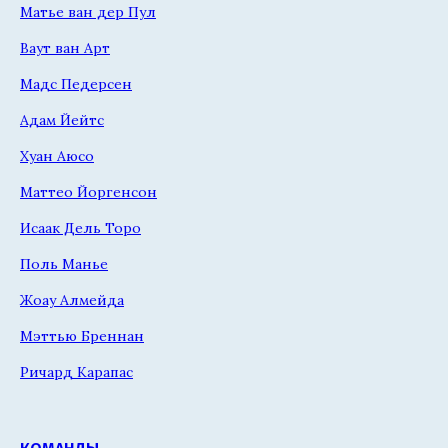
Матье ван дер Пул
Ваут ван Арт
Мадс Педерсен
Адам Йейтс
Хуан Аюсо
Маттео Йоргенсон
Исаак Дель Торо
Поль Манье
Жоау Алмейда
Мэттью Бреннан
Ричард Карапас