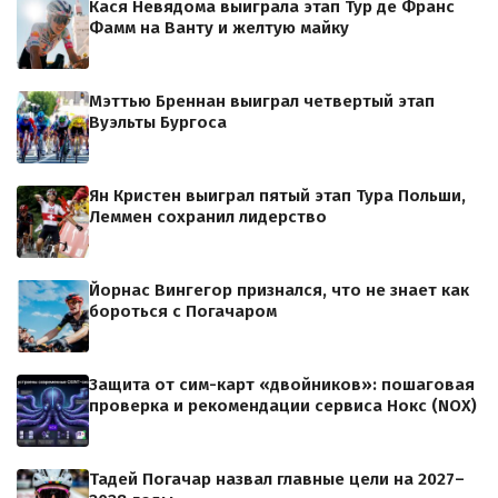
Кася Невядома выиграла этап Тур де Франс
Фамм на Ванту и желтую майку
Мэттью Бреннан выиграл четвертый этап
Вуэльты Бургоса
Ян Кристен выиграл пятый этап Тура Польши,
Леммен сохранил лидерство
Йорнас Вингегор признался, что не знает как
бороться с Погачаром
Защита от сим-карт «двойников»: пошаговая
проверка и рекомендации сервиса Нокс (NOX)
Тадей Погачар назвал главные цели на 2027–