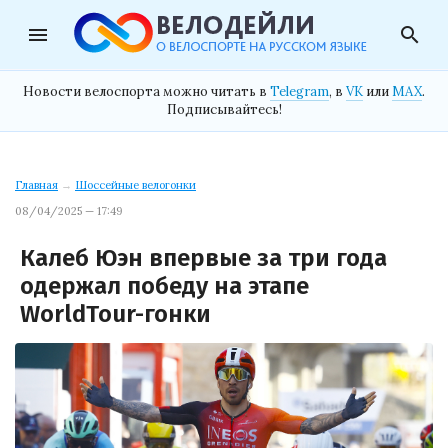
menu
search
Новости велоспорта можно читать в
Telegram
, в
VK
или
MAX
.
Подписывайтесь!
Главная
→
Шоссейные велогонки
08/04/2025 — 17:49
Калеб Юэн впервые за три года
одержал победу на этапе
WorldTour-гонки