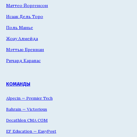
Маттео Йоргенсон
Исаак Дель Торо
Поль Манье
Жоау Алмейда
Мэттью Бреннан
Ричард Карапас
КОМАНДЫ
Alpecin — Premier Tech
Bahrain — Victorious
Decathlon CMA CGM
EF Education — EasyPost