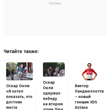
РЕКЛАМА
Читайте также:
Оскар
Оскар Онли:
Виктор
Онли
«Я хотел
Ланджеллотти
одержал
показать, что
– новый
победу
достоин
гонщик XDS
на втором
места
Astana
этапе Тура