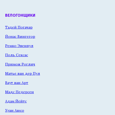
ВЕЛОГОНЩИКИ
Тадей Погачар
Йонас Вингегор
Ремко Эвенпул
Поль Сексас
Примож Роглич
Матье ван дер Пул
Ваут ван Арт
Мадс Педерсен
Адам Йейтс
Хуан Аюсо