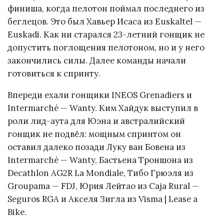
финиша, когда пелотон поймал последнего из
беглецов. Это был Хавьер Исаса из Euskaltel —
Euskadi. Как ни старался 23-летний гонщик не
допустить поглощения пелотоном, но и у него
закончились силы. Далее команды начали
готовиться к спринту.
Впереди ехали гонщики INEOS Grenadiers и
Intermarché — Wanty. Ким Хайдук выступил в
роли лид-аута для Юэна и австралийский
гонщик не подвёл: мощным спринтом он
оставил далеко позади Луку ван Бовена из
Intermarché — Wanty, Бастьена Троншона из
Decathlon AG2R La Mondiale, Тибо Грюэля из
Groupama — FDJ, Юрия Лейтао из Caja Rural —
Seguros RGA и Акселя Зигла из Visma | Lease a
Bike.