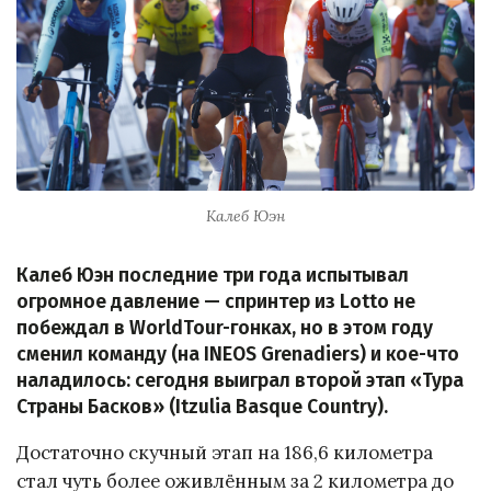
Калеб Юэн
Калеб Юэн последние три года испытывал
огромное давление — спринтер из Lotto не
побеждал в WorldTour-гонках, но в этом году
сменил команду (на INEOS Grenadiers) и кое-что
наладилось: сегодня выиграл второй этап «Тура
Страны Басков» (Itzulia Basque Country).
Достаточно скучный этап на 186,6 километра
стал чуть более оживлённым за 2 километра до