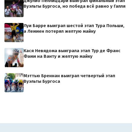
Джулио Пеллиццари выиграл финальный этап
Вуэльты Бургоса, но победа всё равно у Галля
Луи Барре выиграл шестой этап Тура Польши,
а Леммен потерял желтую майку
Кася Невядома выиграла этап Тур де Франс
Фамм на Ванту и желтую майку
Мэттью Бреннан выиграл четвертый этап
Вуэльты Бургоса