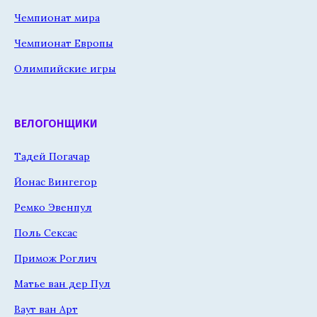
Чемпионат мира
Чемпионат Европы
Олимпийские игры
ВЕЛОГОНЩИКИ
Тадей Погачар
Йонас Вингегор
Ремко Эвенпул
Поль Сексас
Примож Роглич
Матье ван дер Пул
Ваут ван Арт