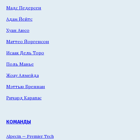
Мадс Педерсен
Адам Йейтс
Хуан Аюсо
Маттео Йоргенсон
Исаак Дель Торо
Поль Манье
Жоау Алмейда
Мэттью Бреннан
Ричард Карапас
КОМАНДЫ
Alpecin — Premier Tech