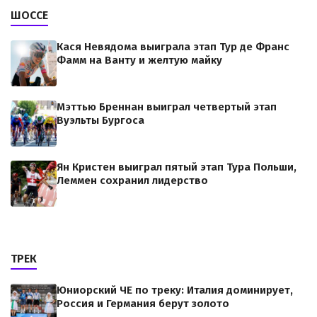
ШОССЕ
Кася Невядома выиграла этап Тур де Франс
Фамм на Ванту и желтую майку
Мэттью Бреннан выиграл четвертый этап
Вуэльты Бургоса
Ян Кристен выиграл пятый этап Тура Польши,
Леммен сохранил лидерство
ТРЕК
Юниорский ЧЕ по треку: Италия доминирует,
Россия и Германия берут золото