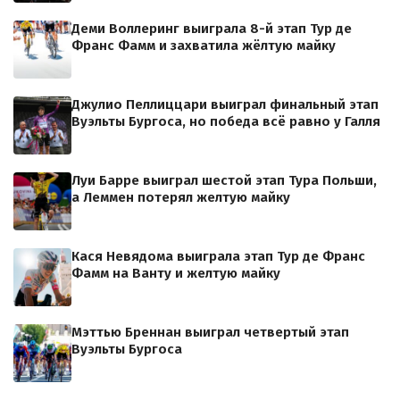
Деми Воллеринг выиграла 8-й этап Тур де
Франс Фамм и захватила жёлтую майку
Джулио Пеллиццари выиграл финальный этап
Вуэльты Бургоса, но победа всё равно у Галля
Луи Барре выиграл шестой этап Тура Польши,
а Леммен потерял желтую майку
Кася Невядома выиграла этап Тур де Франс
Фамм на Ванту и желтую майку
Мэттью Бреннан выиграл четвертый этап
Вуэльты Бургоса