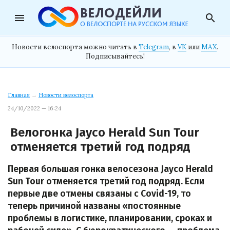
menu
search
Новости велоспорта можно читать в
Telegram
, в
VK
или
MAX
.
Подписывайтесь!
Главная
→
Новости велоспорта
24/10/2022 — 16:24
Велогонка Jayco Herald Sun Tour
отменяется третий год подряд
Первая большая гонка велосезона Jayco Herald
Sun Tour отменяется третий год подряд. Если
первые две отмены связаны с Covid-19, то
теперь причиной названы «постоянные
проблемы в логистике, планировании, сроках и