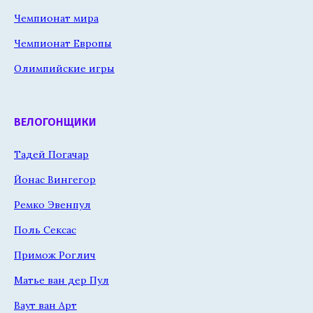
Чемпионат мира
Чемпионат Европы
Олимпийские игры
ВЕЛОГОНЩИКИ
Тадей Погачар
Йонас Вингегор
Ремко Эвенпул
Поль Сексас
Примож Роглич
Матье ван дер Пул
Ваут ван Арт