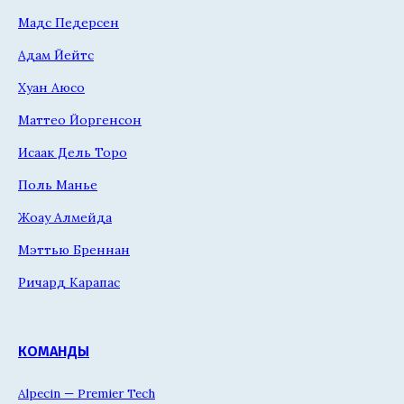
Мадс Педерсен
Адам Йейтс
Хуан Аюсо
Маттео Йоргенсон
Исаак Дель Торо
Поль Манье
Жоау Алмейда
Мэттью Бреннан
Ричард Карапас
КОМАНДЫ
Alpecin — Premier Tech