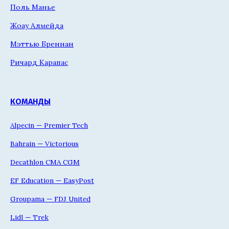
Поль Манье
Жоау Алмейда
Мэттью Бреннан
Ричард Карапас
КОМАНДЫ
Alpecin — Premier Tech
Bahrain — Victorious
Decathlon CMA CGM
EF Education — EasyPost
Groupama — FDJ United
Lidl — Trek