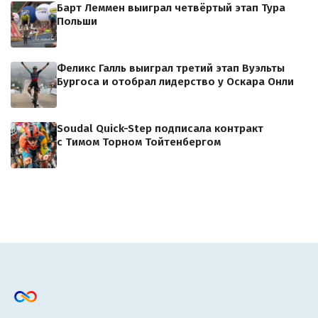
Барт Леммен выиграл четвёртый этап Тура
Польши
Феликс Галль выиграл третий этап Вуэльты
Бургоса и отобрал лидерство у Оскара Онли
Soudal Quick-Step подписала контракт
с Тимом Торном Тойтенбергом