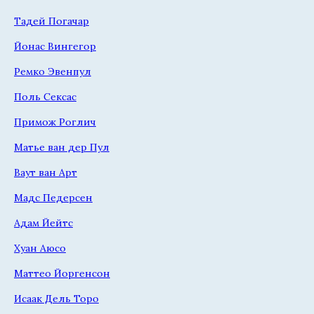
Тадей Погачар
Йонас Вингегор
Ремко Эвенпул
Поль Сексас
Примож Роглич
Матье ван дер Пул
Ваут ван Арт
Мадс Педерсен
Адам Йейтс
Хуан Аюсо
Маттео Йоргенсон
Исаак Дель Торо