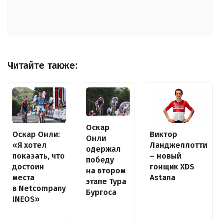
Читайте также:
Оскар
Оскар Онли:
Виктор
Онли
«Я хотел
Ланджеллотти
одержал
показать, что
– новый
победу
достоин
гонщик XDS
на втором
места
Astana
этапе Тура
в Netcompany
Бургоса
INEOS»