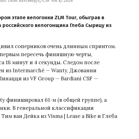
oto: Dion Kerckhoffs/Cor Vos © 2024
ром этапе велогонки ZLM Tour, обыграв в
а российского велогонщика Глеба Сырицу из
удивил соперников очень длинным спринтом.
ы первым пересечь финишную черты,
са 18 минут и 4 секунды. Следом после
 из Intermarché — Wanty, Джованни
инацци из VF Group — Bardiani CSF —
ty финишировал 61-м (в общей группе), а
онки. В генеральной классификации
м ван Дейка из Visma | Lease a Bike и Глеба