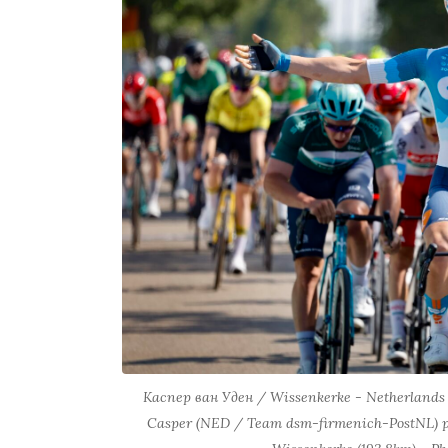
Каспер ван Уден / Wissenkerke - Netherlands -
Casper (NED / Team dsm-firmenich-PostNL) pic