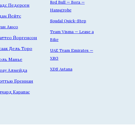
Red Bull — Bora —
адс Педерсен
Hansgrohe
дам Йейтс
Soudal Quick-Step
уан Аюсо
Team Visma — Lease a
аттео Йоргенсон
Bike
саак Дель Торо
UAE Team Emirates —
XRG
оль Манье
XDS Astana
оау Алмейда
эттью Бреннан
ичард Карапас