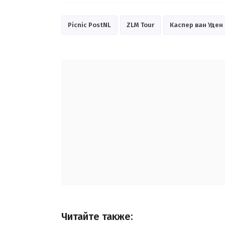
Picnic PostNL
ZLM Tour
Каспер ван Уден
Читайте также: