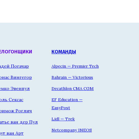
ЕЛОГОНЩИКИ
КОМАНДЫ
адей Погачар
Alpecin — Premier Tech
онас Вингегор
Bahrain — Victorious
емко Эвенпул
Decathlon CMA CGM
оль Сексас
EF Education —
EasyPost
римож Роглич
Lidl — Trek
атье ван дер Пул
Netcompany INEOS
аут ван Арт