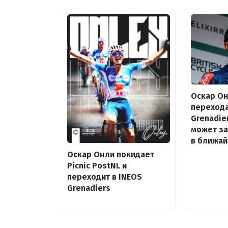
Оскар Он
перехода
Grenadie
может з
в ближа
Оскар Онли покидает
Picnic PostNL и
переходит в INEOS
Grenadiers