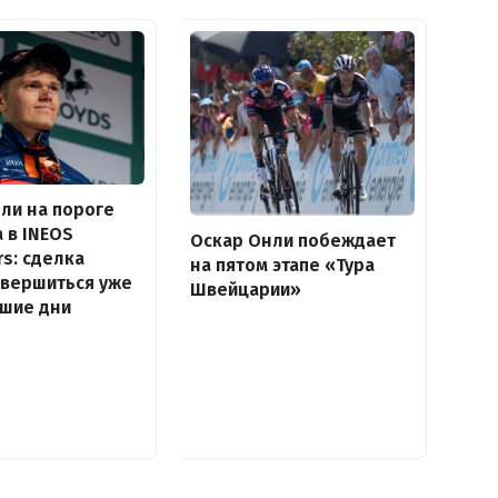
ли на пороге
 в INEOS
Оскар Онли побеждает
rs: сделка
на пятом этапе «Тура
авершиться уже
Швейцарии»
йшие дни