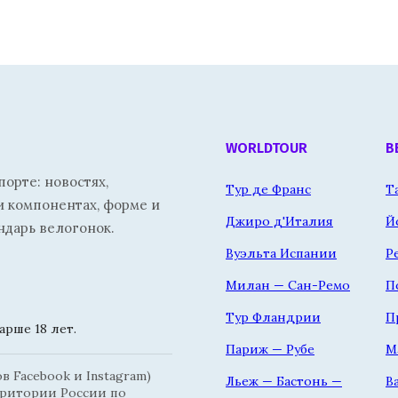
WORLDTOUR
В
орте: новостях,
Тур де Франс
Т
и компонентах, форме и
Джиро д'Италия
Й
ндарь велогонок.
Вуэльта Испании
Р
Милан — Сан-Ремо
П
Тур Фландрии
П
рше 18 лет.
Париж — Рубе
М
 Facebook и Instagram)
Льеж — Бастонь —
В
рритории России по