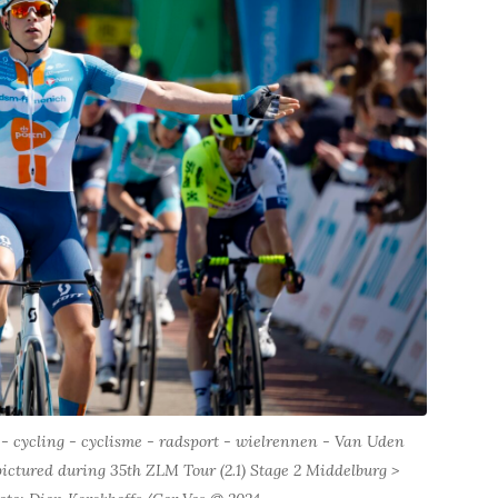
 cycling - cyclisme - radsport - wielrennen - Van Uden
tured during 35th ZLM Tour (2.1) Stage 2 Middelburg >