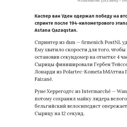
Wissenkerke (193.8km) - Ph
Каспер ван Уден одержал победу на вто
спринте после 194-километрового этап
Astana Qazaqstan.
Спринтер из dsm — firmenich PostNL 
Ему хватило скорости для того, чтоб
остановив секундомер на отметке 4 ча
Сырицы финишировали Гербен Тейссен
Лонарди из Polartec-Kometa bМАттиа П
Faizanè.
Руне Херрегодтс из Intermarché — Wan
потому сохранил майку лидера велог
бельгийский велосипедист опережает Ти
Сырицу на 12 секунд.