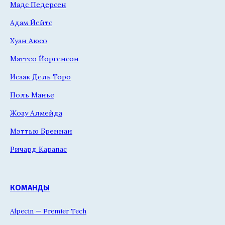
Мадс Педерсен
Адам Йейтс
Хуан Аюсо
Маттео Йоргенсон
Исаак Дель Торо
Поль Манье
Жоау Алмейда
Мэттью Бреннан
Ричард Карапас
КОМАНДЫ
Alpecin — Premier Tech