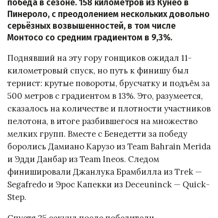
победа в сезоне. 158 километров из Кунео в
Пинероло, с преодолением нескольких довольно
серьёзных возвышенностей, в том числе
Монтосо со средним градиентом в 9,3%.
Поднявший на эту гору гонщиков ожидал 11-
километровый спуск, но путь к финишу был
тернист: крутые повороты, брусчатку и подъём за
500 метров с градиентом в 13%. Это, разумеется,
сказалось на количестве и плотности участников
пелотона, в итоге разбившегося на множество
мелких групп. Вместе с Бенедетти за победу
боролись Дамиано Карузо из Team Bahrain Merida
и Эдди Данбар из Team Ineos. Следом
финишировали Джанлука Брамбилла из Trek —
Segafredo и Эрос Капекки из Deceuninck — Quick-
Step.