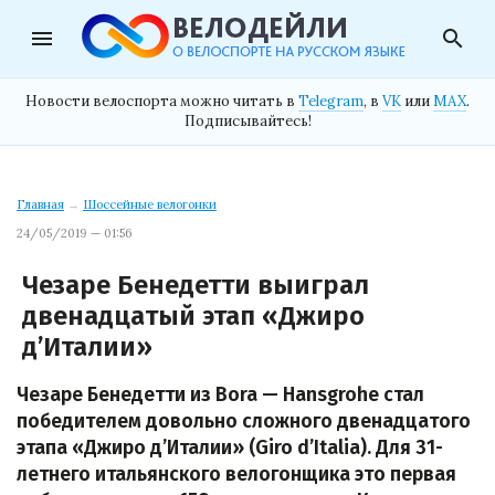
menu
search
Новости велоспорта можно читать в
Telegram
, в
VK
или
MAX
.
Подписывайтесь!
Главная
→
Шоссейные велогонки
24/05/2019 — 01:56
Чезаре Бенедетти выиграл
двенадцатый этап «Джиро
д’Италии»
Чезаре Бенедетти из Bora — Hansgrohe стал
победителем довольно сложного двенадцатого
этапа «Джиро д’Италии» (Giro d’Italia). Для 31-
летнего итальянского велогонщика это первая