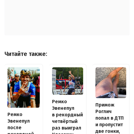
Читайте также:
Ремко
Примож
Эвенепул
Роглич
Ремко
в рекордный
попал в ДТП
Эвенепул
четвёртый
и пропустит
после
раз выиграл
две гонки,