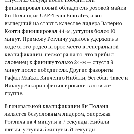
Спустя 25 секунд после победители
финишировал новый обладатель розовой майки
Ян Поланц из UAE-Team Emirates, а вот
вышедший на старт в качестве лидера Валерио
Конти финишировал 44-м, уступив более 10
минут. Приможу Рогличу удалось удержать в
ходе этого родео второе место в генеральной
квалификации, несмотря на то, что прибыл
словенец к финишу только 24-м — спустя 8
минут после победителя. Другие фавориты —
Рафал Майка, Винченцо Нибали, Эстебан Чавес и
Ильнур Закарин финишировали в этой же
группе.
В генеральной квалификации Ян Поланц
является безусловным лидером, опережая
Роглича на 4 минуты и 7 секунды. Нибали —
пятый, уступая 5 минут и 51 секунды.