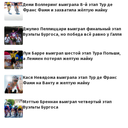
Деми Воллеринг выиграла 8-й этап Тур де
Франс Фамм и захватила жёлтую майку
Джулио Пеллиццари выиграл финальный этап
Вуэльты Бургоса, но победа всё равно у Галля
Луи Барре выиграл шестой этап Тура Польши,
а Леммен потерял желтую майку
Кася Невядома выиграла этап Тур де Франс
Фамм на Ванту и желтую майку
Мэттью Бреннан выиграл четвертый этап
Вуэльты Бургоса