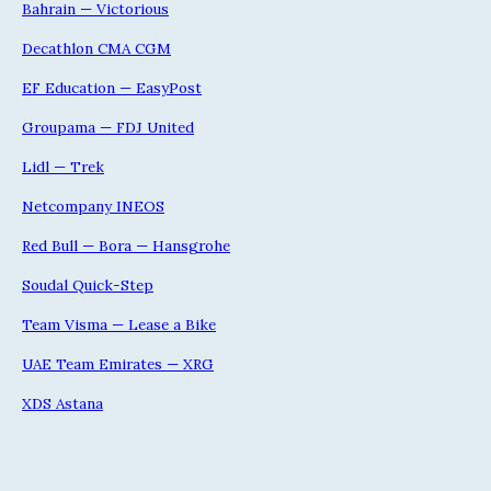
Bahrain — Victorious
Decathlon CMA CGM
EF Education — EasyPost
Groupama — FDJ United
Lidl — Trek
Netcompany INEOS
Red Bull — Bora — Hansgrohe
Soudal Quick-Step
Team Visma — Lease a Bike
UAE Team Emirates — XRG
XDS Astana