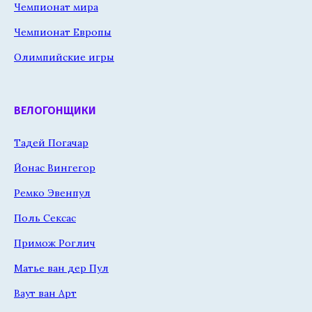
Чемпионат мира
Чемпионат Европы
Олимпийские игры
ВЕЛОГОНЩИКИ
Тадей Погачар
Йонас Вингегор
Ремко Эвенпул
Поль Сексас
Примож Роглич
Матье ван дер Пул
Ваут ван Арт