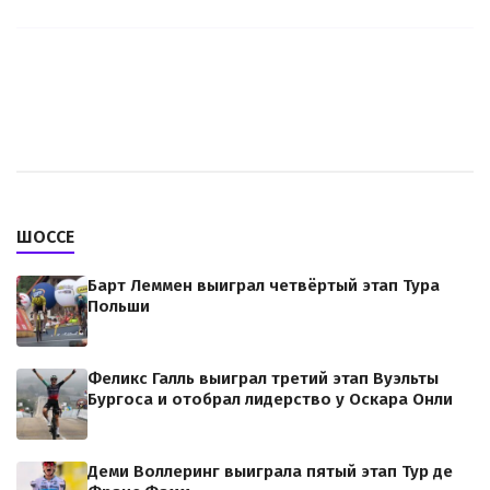
ШОССЕ
Барт Леммен выиграл четвёртый этап Тура
Польши
Феликс Галль выиграл третий этап Вуэльты
Бургоса и отобрал лидерство у Оскара Онли
Деми Воллеринг выиграла пятый этап Тур де