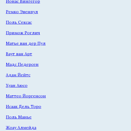
Йонас Вингегор
Ремко Эвенпул
Поль Сексас
Примож Роглич
Матье ван дер Пул
Ваут ван Арт
Мадс Педерсен
Адам Йейтс
Хуан Аюсо
Маттео Йоргенсон
Исаак Дель Торо
Поль Манье
Жоау Алмейда