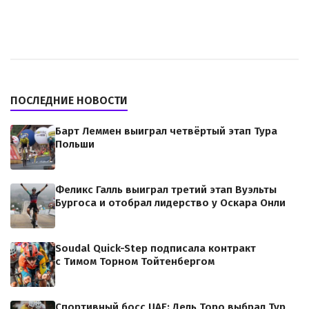
ПОСЛЕДНИЕ НОВОСТИ
Барт Леммен выиграл четвёртый этап Тура
Польши
Феликс Галль выиграл третий этап Вуэльты
Бургоса и отобрал лидерство у Оскара Онли
Soudal Quick-Step подписала контракт
с Тимом Торном Тойтенбергом
Спортивный босс UAE: Дель Торо выбрал Тур