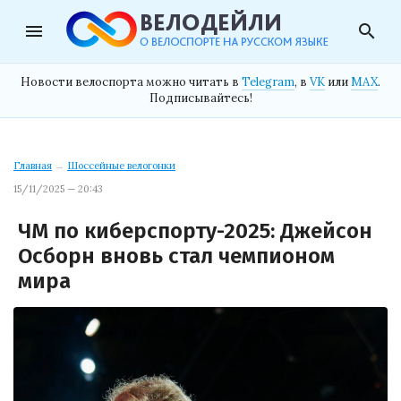
menu
search
Новости велоспорта можно читать в
Telegram
, в
VK
или
MAX
.
Подписывайтесь!
Главная
→
Шоссейные велогонки
15/11/2025 — 20:43
ЧМ по киберспорту-2025: Джейсон
Осборн вновь стал чемпионом
мира