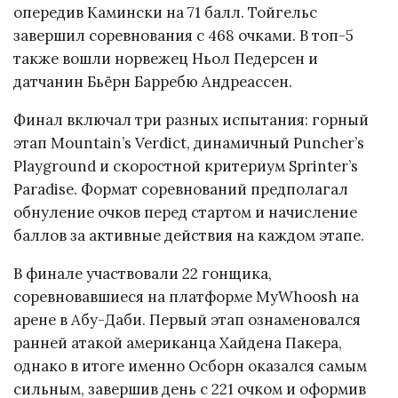
опередив Камински на 71 балл. Тойгельс
завершил соревнования с 468 очками. В топ-5
также вошли норвежец Ньол Педерсен и
датчанин Бьёрн Барребю Андреассен.
Финал включал три разных испытания: горный
этап Mountain’s Verdict, динамичный Puncher’s
Playground и скоростной критериум Sprinter’s
Paradise. Формат соревнований предполагал
обнуление очков перед стартом и начисление
баллов за активные действия на каждом этапе.
В финале участвовали 22 гонщика,
соревновавшиеся на платформе MyWhoosh на
арене в Абу-Даби. Первый этап ознаменовался
ранней атакой американца Хайдена Пакера,
однако в итоге именно Осборн оказался самым
сильным, завершив день с 221 очком и оформив