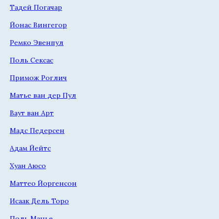
Тадей Погачар
Йонас Вингегор
Ремко Эвенпул
Поль Сексас
Примож Роглич
Матье ван дер Пул
Ваут ван Арт
Мадс Педерсен
Адам Йейтс
Хуан Аюсо
Маттео Йоргенсон
Исаак Дель Торо
Поль Манье