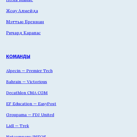
Жоау Алмейда
Мэттью Бреннан
Ричард Карапас
КОМАНДЫ
Alpecin — Premier Tech
Bahrain — Victorious
Decathlon CMA CGM
EF Education — EasyPost
Groupama — FDJ United
Lidl — Trek
Netcompany INEOS