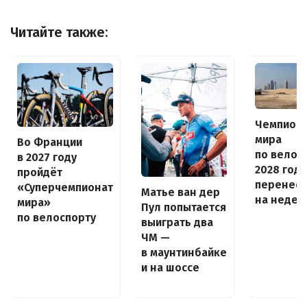
Читайте также:
Чемпион
мира
Во Франции
по велос
в 2027 году
2028 года
пройдёт
перенес
«Суперчемпионат
Матье ван дер
на неде
мира»
Пул попытается
по велоспорту
выиграть два
ЧМ —
в маунтинбайке
и на шоссе