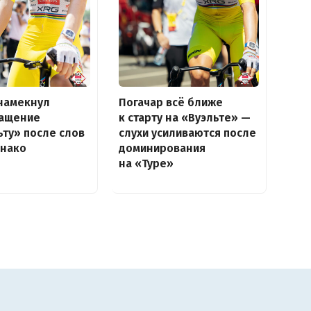
намекнул
Погачар всё ближе
ращение
к старту на «Вуэльте» —
ьту» после слов
слухи усиливаются после
онако
доминирования
на «Туре»