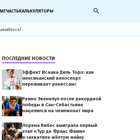
search
МАТЧАСТЬ
КАЛЬКУЛЯТОРЫ
ывайтесь!
ПОСЛЕДНИЕ НОВОСТИ
Эффект Исаака Дель Торо: как
мексиканский велоспорт
переживает ренессанс
Ремко Эвенепул после рекордной
победы в Сан-Себастьяне
нацелился на чемпионат мира
Лорена Вибес выиграла первый
этап «Тур де Франс Фамм»
и захватила жёлтую майку