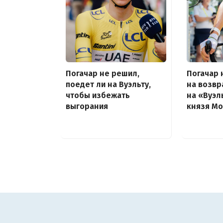
Погачар не решил,
Погачар 
поедет ли на Вуэльту,
на возв
чтобы избежать
на «Вуэл
выгорания
князя М