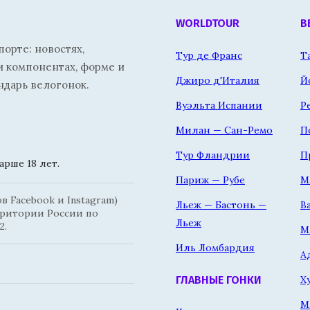
WORLDTOUR
В
орте: новостях,
Тур де Франс
Т
и компонентах, форме и
Джиро д'Италия
Й
ндарь велогонок.
Вуэльта Испании
Р
Милан — Сан-Ремо
П
Тур Фландрии
П
рше 18 лет.
Париж — Рубе
М
 Facebook и Instagram)
Льеж — Бастонь —
В
рритории России по
Льеж
2.
М
Иль Ломбардия
А
Х
ГЛАВНЫЕ ГОНКИ
М