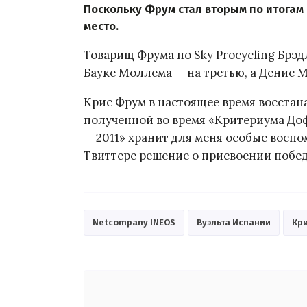
Поскольку Фрум стал вторым по итогам
место.
Товарищ Фрума по Sky Procycling Брэд
Бауке Моллема — на третью, а Денис 
Крис Фрум в настоящее время восстан
полученной во время «Критериума Доф
— 2011» хранит для меня особые восп
Твиттере решение о присвоении побе
Netcompany INEOS
Вуэльта Испании
Кр