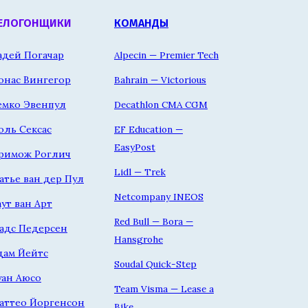
ЕЛОГОНЩИКИ
КОМАНДЫ
адей Погачар
Alpecin — Premier Tech
онас Вингегор
Bahrain — Victorious
емко Эвенпул
Decathlon CMA CGM
оль Сексас
EF Education —
EasyPost
римож Роглич
Lidl — Trek
атье ван дер Пул
Netcompany INEOS
аут ван Арт
Red Bull — Bora —
адс Педерсен
Hansgrohe
дам Йейтс
Soudal Quick-Step
уан Аюсо
Team Visma — Lease a
аттео Йоргенсон
Bike