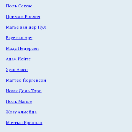
Поль Сексас
Примож Роглич
Матье ван дер Пул
Ваут ван Арт
Мадс Педерсен
Адам Йейтс
Хуан Аюсо
Маттео Йоргенсон
Исаак Дель Торо
Поль Манье
Жоау Алмейда
Мэттью Бреннан