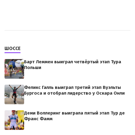
ШОССЕ
Барт Леммен выиграл четвёртый этап Тура
Польши
Феликс Галль выиграл третий этап Вуэльты
Бургоса и отобрал лидерство у Оскара Онли
Деми Воллеринг выиграла пятый этап Тур де
Франс Фамм