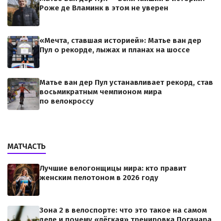
Роже де Вламинк в этом не уверен
«Мечта, ставшая историей»: Матье ван дер
Пул о рекорде, лыжах и планах на шоссе
Матье ван дер Пул устанавливает рекорд, став
восьмикратным чемпионом мира
по велокроссу
МАТЧАСТЬ
Лучшие велогонщицы мира: кто правит
женским пелотоном в 2026 году
Зона 2 в велоспорте: что это такое на самом
деле и почему «лёгкая» тренировка Погачара