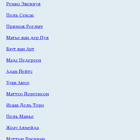
Ремко Эвенпул
Поль Сексас
Примож Роглич
Матье ван дер Пул
Ваут ван Арт
Мадс Педерсен
Адам Йейтс
Хуан Аюсо
Маттео Йоргенсон
Исаак Дель Торо
Поль Манье
Жоау Алмейда
Мэттью Бреннан