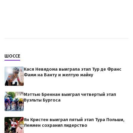
ШОССЕ
Кася Невядома выиграла этап Тур де Франс
Фамм на Ванту и желтую майку
Мэттью Бреннан выиграл четвертый этап
Вуэльты Бургоса
Ян Кристен выиграл пятый этап Тура Польши,
Леммен сохранил лидерство