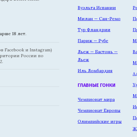
Вуэльта Испании
Р
Милан — Сан-Ремо
П
Тур Фландрии
П
рше 18 лет.
Париж — Рубе
М
 Facebook и Instagram)
Льеж — Бастонь —
В
рритории России по
Льеж
2.
М
Иль Ломбардия
А
Х
ГЛАВНЫЕ ГОНКИ
М
Чемпионат мира
И
Чемпионат Европы
П
Олимпийские игры
Ж