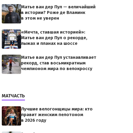
Матье ван дер Пул — величайший
в истории? Роже де Вламинк
в этом не уверен
«Мечта, ставшая историей»:
Матье ван дер Пул о рекорде,
лыжах и планах на шоссе
Матье ван дер Пул устанавливает
рекорд, став восьмикратным
чемпионом мира по велокроссу
МАТЧАСТЬ
Лучшие велогонщицы мира: кто
правит женским пелотоном
в 2026 году