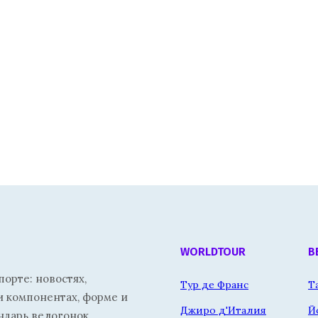
WORLDTOUR
В
орте: новостях,
Тур де Франс
Т
и компонентах, форме и
Джиро д'Италия
Й
ндарь велогонок.