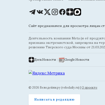
Сайт предназначен для просмотра лицам ста
Деятельность компании Meta (и её продуктов
признана экстремистской, запрещена на те
решению Тверского суда Москвы от 21.03.202
Дзен.Новости
|
Google.Новости
© 2026 Велодейли.ру (velodaily.ru) |
О проекте
Написать в редакцию