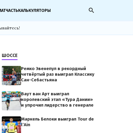
search
МАТЧАСТЬ
КАЛЬКУЛЯТОРЫ
ывайтесь!
ШОССЕ
Ремко Эвенепул в рекордный
четвёртый раз выиграл Классику
Сан-Себастьяна
Ваут ван Арт выиграл
королевский этап «Тура Дании»
и упрочил лидерство в генерале
Маркель Белоки выиграл Tour de
l’Ain