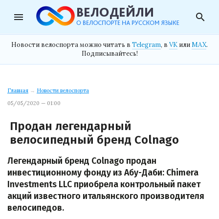
menu
search
Новости велоспорта можно читать в
Telegram
, в
VK
или
MAX
.
Подписывайтесь!
Главная
→
Новости велоспорта
05/05/2020 — 01:00
Продан легендарный
велосипедный бренд Colnago
Легендарный бренд Colnago продан
инвестиционному фонду из Абу-Даби: Chimera
Investments LLC приобрела контрольный пакет
акций известного итальянского производителя
велосипедов.