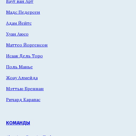
Ваут ван Арт
Мадс Педерсен
Адам Йейтс
Хуан Аюсо
Маттео Йоргенсон
Исаак Дель Торо
Поль Манье
Жоау Алмейда
Мэттью Бреннан
Ричард Карапас
КОМАНДЫ