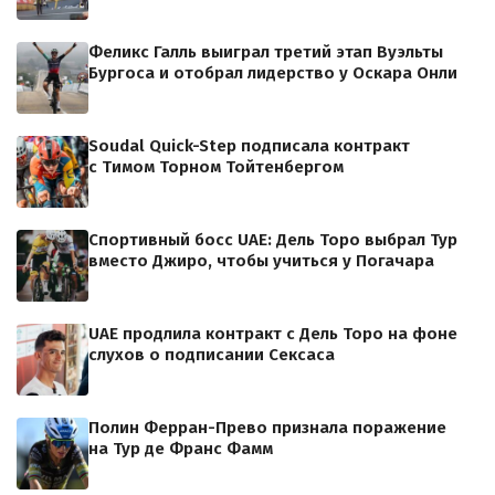
Феликс Галль выиграл третий этап Вуэльты
Бургоса и отобрал лидерство у Оскара Онли
Soudal Quick-Step подписала контракт
с Тимом Торном Тойтенбергом
Спортивный босс UAE: Дель Торо выбрал Тур
вместо Джиро, чтобы учиться у Погачара
UAE продлила контракт с Дель Торо на фоне
слухов о подписании Сексаса
Полин Ферран-Прево признала поражение
на Тур де Франс Фамм