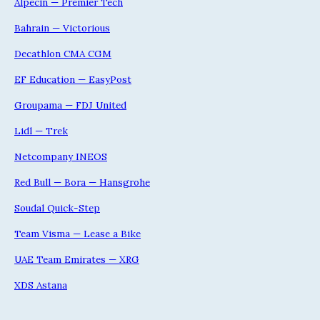
Alpecin — Premier Tech
Bahrain — Victorious
Decathlon CMA CGM
EF Education — EasyPost
Groupama — FDJ United
Lidl — Trek
Netcompany INEOS
Red Bull — Bora — Hansgrohe
Soudal Quick-Step
Team Visma — Lease a Bike
UAE Team Emirates — XRG
XDS Astana