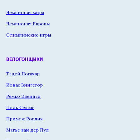
Чемпионат мира
Чемпионат Европы
Олимпийские игры
ВЕЛОГОНЩИКИ
Тадей Погачар
Йонас Вингегор
Ремко Эвенпул
Поль Сексас
Примож Роглич
Матье ван дер Пул