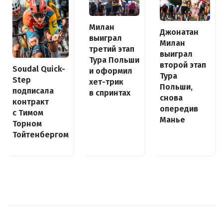
Милан
Джонатан
выиграл
Милан
третий этап
выиграл
Тура Польши
второй этап
Soudal Quick-
и оформил
Тура
Step
хет-трик
Польши,
подписала
в спринтах
снова
контракт
опередив
с Тимом
Манье
Торном
Тойтенбергом