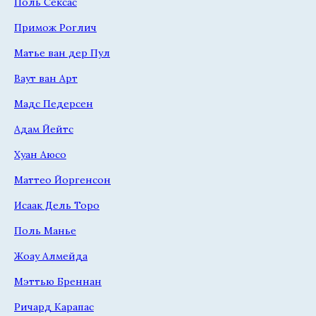
Поль Сексас
Примож Роглич
Матье ван дер Пул
Ваут ван Арт
Мадс Педерсен
Адам Йейтс
Хуан Аюсо
Маттео Йоргенсон
Исаак Дель Торо
Поль Манье
Жоау Алмейда
Мэттью Бреннан
Ричард Карапас