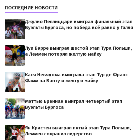
ПОСЛЕДНИЕ НОВОСТИ
Джулио Пеллиццари выиграл финальный этап
Вуэльты Бургоса, но победа всё равно у Галля
Луи Барре выиграл шестой этап Тура Польши,
а Леммен потерял желтую майку
Кася Невядома выиграла этап Тур де Франс
Фамм на Ванту и желтую майку
Мэттью Бреннан выиграл четвертый этап
Вуэльты Бургоса
Ян Кристен выиграл пятый этап Тура Польши,
Леммен сохранил лидерство