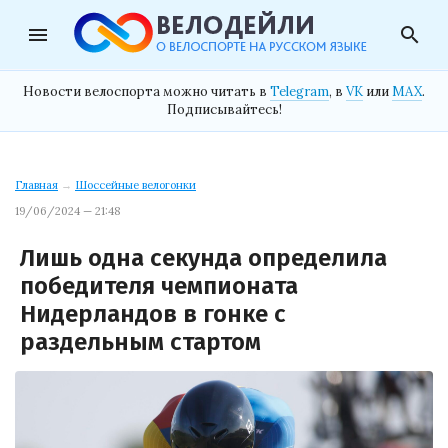
menu
search
Новости велоспорта можно читать в
Telegram
, в
VK
или
MAX
.
Подписывайтесь!
Главная
→
Шоссейные велогонки
19/06/2024 — 21:48
Лишь одна секунда определила
победителя чемпионата
Нидерландов в гонке с
раздельным стартом