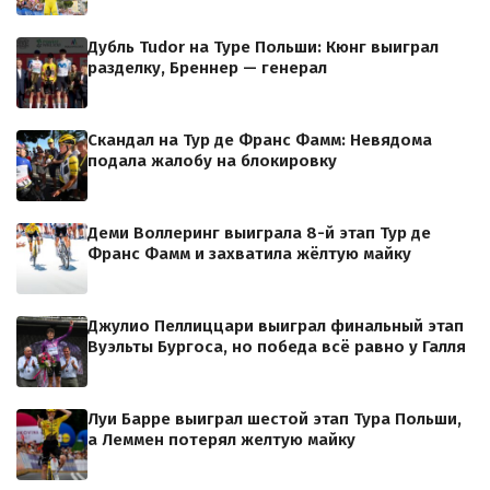
Дубль Tudor на Туре Польши: Кюнг выиграл
разделку, Бреннер — генерал
Скандал на Тур де Франс Фамм: Невядома
подала жалобу на блокировку
Деми Воллеринг выиграла 8-й этап Тур де
Франс Фамм и захватила жёлтую майку
Джулио Пеллиццари выиграл финальный этап
Вуэльты Бургоса, но победа всё равно у Галля
Луи Барре выиграл шестой этап Тура Польши,
а Леммен потерял желтую майку