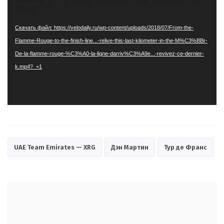
found
Скачать файл: https://velodaily.ru/wp-content/uploads/2018/07/From-the-
Flamme-Rouge-to-the-finish-line...-relive-this-last-kilometer-in-the-M%C3%BBr-
De-la-flamme-rouge-%C3%A0-la-ligne-darriv%C3%A9e...-revivez-ce-dernier-
k.mp4?_=1
UAE Team Emirates — XRG
Дэн Мартин
Тур де Франс