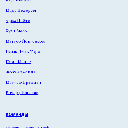
Мадс Педерсен
Адам Йейтс
Хуан Аюсо
Маттео Йоргенсон
Исаак Дель Торо
Поль Манье
Жоау Алмейда
Мэттью Бреннан
Ричард Карапас
КОМАНДЫ
Alpecin — Premier Tech