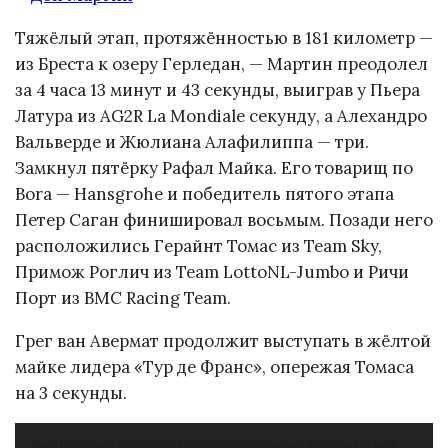
Тяжёлый этап, протяжённостью в 181 километр —
из Бреста к озеру Герледан, — Мартин преодолел
за 4 часа 13 минут и 43 секунды, выиграв у Пьера
Латура из AG2R La Mondiale секунду, а Алехандро
Вальверде и Жюлиана Алафилиппа — три.
Замкнул пятёрку Рафал Майка. Его товарищ по
Bora — Hansgrohe и победитель пятого этапа
Петер Саган финишировал восьмым. Позади него
расположились Герайнт Томас из Team Sky,
Примож Роглич из Team LottoNL-Jumbo и Ричи
Порт из BMC Racing Team.
Грег ван Авермат продолжит выступать в жёлтой
майке лидера «Тур де Франс», опережая Томаса
на 3 секунды.
Видеоплеер
Media error: Format(s) not supported or source(s) not