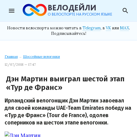
menu
search
Новости велоспорта можно читать в
Telegram
, в
VK
или
MAX
.
Подписывайтесь!
Главная
→
Шоссейные велогонки
12/07/2018 — 17:47
Дэн Мартин выиграл шестой этап
«Тур де Франс»
Ирландский велогонщик Дэн Мартин завоевал
для своей команды UAE-Team Emirates победу на
«Тур де Франс» (Tour de France), одолев
соперников на шестом этапе велогонки.