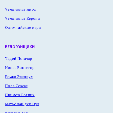
Чемпионат мира
Чемпионат Европы
Олимпийские игры
ВЕЛОГОНЩИКИ
Тадей Погачар
Йонас Вингегор
Ремко Эвенпул
Поль Сексас
Примож Роглич
Матье ван дер Пул
Ваут ван Арт