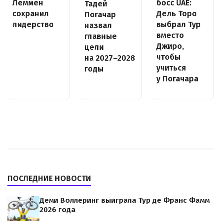
босс UAE:
Леммен
Тадей
Дель Торо
сохранил
Погачар
выбрал Тур
лидерство
назвал
вместо
главные
Джиро,
цели
чтобы
на 2027–2028
учиться
годы
у Погачара
ПОСЛЕДНИЕ НОВОСТИ
Деми Воллеринг выиграла Тур де Франс Фамм
2026 года