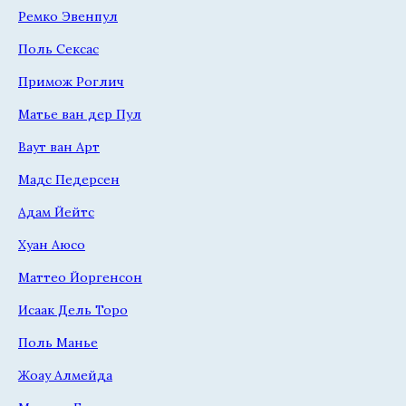
Ремко Эвенпул
Поль Сексас
Примож Роглич
Матье ван дер Пул
Ваут ван Арт
Мадс Педерсен
Адам Йейтс
Хуан Аюсо
Маттео Йоргенсон
Исаак Дель Торо
Поль Манье
Жоау Алмейда