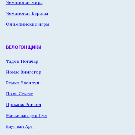
Чемпионат мира
Чемпионат Европы
Олимпийские игры
ВЕЛОГОНЩИКИ
Тадей Погачар
Йонас Вингегор
Ремко Эвенпул
Поль Сексас
Примож Роглич
Матье ван дер Пул
Ваут ван Арт