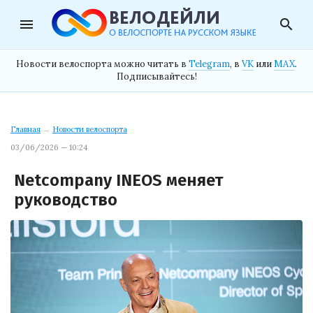
menu
search
Новости велоспорта можно читать в
Telegram
, в
VK
или
MAX
.
Подписывайтесь!
Главная
→
Новости велоспорта
03/06/2026 — 10:24
Netcompany INEOS меняет
руководство