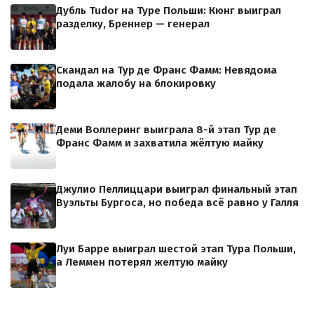
Дубль Tudor на Туре Польши: Кюнг выиграл
разделку, Бреннер — генерал
Скандал на Тур де Франс Фамм: Невядома
подала жалобу на блокировку
Деми Воллеринг выиграла 8-й этап Тур де
Франс Фамм и захватила жёлтую майку
Джулио Пеллиццари выиграл финальный этап
Вуэльты Бургоса, но победа всё равно у Галля
Луи Барре выиграл шестой этап Тура Польши,
а Леммен потерял желтую майку