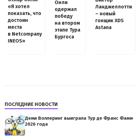
Онли
«Я хотел
Ланджеллотти
одержал
показать, что
– новый
победу
достоин
гонщик XDS
на втором
места
Astana
этапе Тура
в Netcompany
Бургоса
INEOS»
ПОСЛЕДНИЕ НОВОСТИ
Деми Воллеринг выиграла Тур де Франс Фамм
2026 года