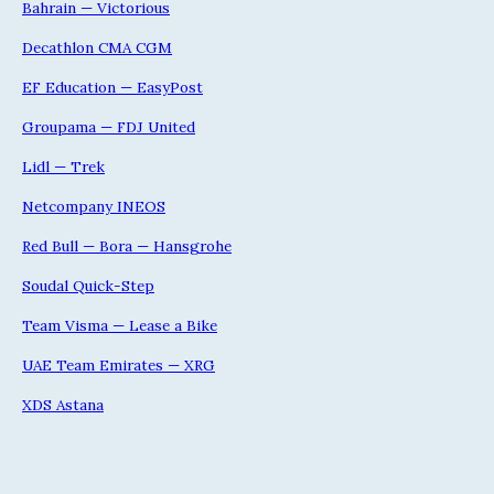
Bahrain — Victorious
Decathlon CMA CGM
EF Education — EasyPost
Groupama — FDJ United
Lidl — Trek
Netcompany INEOS
Red Bull — Bora — Hansgrohe
Soudal Quick-Step
Team Visma — Lease a Bike
UAE Team Emirates — XRG
XDS Astana