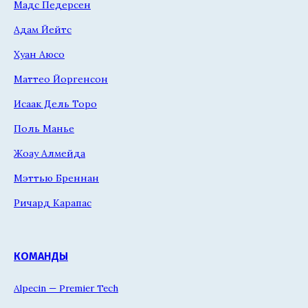
Мадс Педерсен
Адам Йейтс
Хуан Аюсо
Маттео Йоргенсон
Исаак Дель Торо
Поль Манье
Жоау Алмейда
Мэттью Бреннан
Ричард Карапас
КОМАНДЫ
Alpecin — Premier Tech