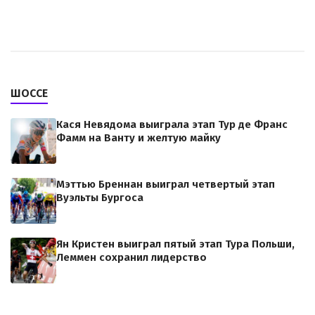
ШОССЕ
Кася Невядома выиграла этап Тур де Франс
Фамм на Ванту и желтую майку
Мэттью Бреннан выиграл четвертый этап
Вуэльты Бургоса
Ян Кристен выиграл пятый этап Тура Польши,
Леммен сохранил лидерство