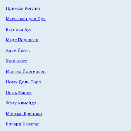
Примож Роглич
Матье ван дер Пул
Ваут ван Арт
Мадс Педерсен
Адам Йейтс
Хуан Аюсо
Маттео Йоргенсон
Исаак Дель Торо
Поль Манье
Жоау Алмейда
Мэттью Бреннан
Ричард Карапас