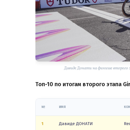
Давиде Донати на финише второго эт
Топ-10 по итогам второго этапа Gi
№
ИМЯ
КО
1
Давиде ДОНАТИ
Re