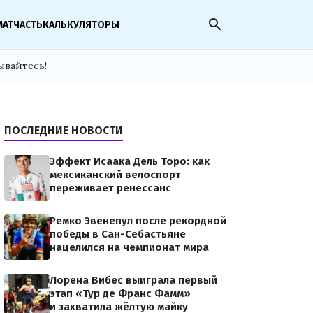
search
МАТЧАСТЬ
КАЛЬКУЛЯТОРЫ
ывайтесь!
ПОСЛЕДНИЕ НОВОСТИ
Эффект Исаака Дель Торо: как
мексиканский велоспорт
переживает ренессанс
Ремко Эвенепул после рекордной
победы в Сан-Себастьяне
нацелился на чемпионат мира
Лорена Вибес выиграла первый
этап «Тур де Франс Фамм»
и захватила жёлтую майку