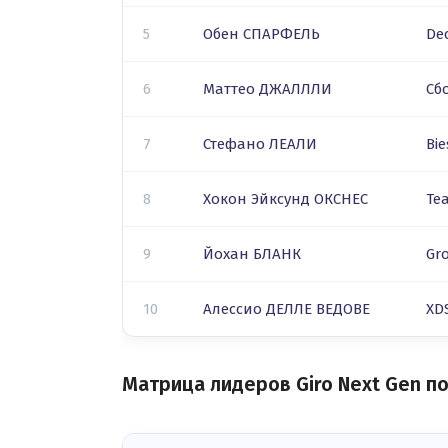
5
Обен СПАРФЕЛЬ
De
6
Маттео ДЖАЛЛЛИ
Сб
7
Стефано ЛЕАЛИ
Bi
8
Хокон Эйксунд ОКСНЕС
Te
9
Йохан БЛАНК
Gr
10
Алессио ДЕЛЛЕ ВЕДОВЕ
XD
Матрица лидеров Giro Next Gen по