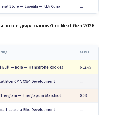
eral Store — Essegibi — F.Lli Curia
…
 после двух этапов Giro Next Gen 2026
АНДА
ВРЕМЯ
d Bull — Bora — Hansgrohe Rookies
6:52:45
cathlon CMA CGM Development
…
Trevigiani — Energiapura Marchiol
0:08
sma | Lease a Bike Development
…