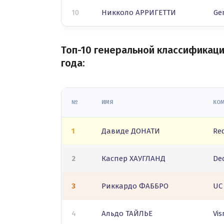
10
Никколо АРРИГЕТТИ
Gen
Топ-10 генеральной классификации
года:
№
ИМЯ
КОМ
1
Давиде ДОНАТИ
Re
2
Каспер ХАУГЛАНД
De
3
Риккардо ФАББРО
UC 
4
Альдо ТАЙЛЬЕ
Vi