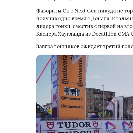
Фавориты Giro Next Gen никуда не то
получив одно время с Донати. Италья
лидера гонки, сместив с первой на в
Каспера Хаугланда из Decathlon CMA C
Завтра гонщиков ожидает третий гоно