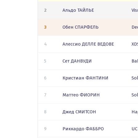
2
Альдо ТАЙЛЬЕ
Vi
3
Обен СПАРФЕЛЬ
De
4
Алессио ДЕЛЛЕ ВЕДОВЕ
XD
5
Сет ДАНВУДИ
Ba
6
Кристиан ФАНТИНИ
So
7
Маттео ФИОРИН
So
8
Джед СМИТСОН
Ha
9
Риккардо ФАББРО
UC