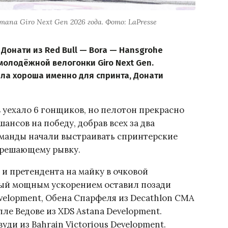
апа Giro Next Gen 2026 года. Фото: LaPresse
Донати из Red Bull — Bora — Hansgrohe
молодёжной велогонки Giro Next Gen.
ыла хороша именно для спринта, Донати
 уехало 6 гонщиков, но пелотон прекрасно
ансов на победу, добрав всех за два
оманды начали выстраивать спринтерские
 решающему рывку.
 и претендента на майку в очковой
рый мощным ускорением оставил позади
Development, Обена Спарфеля из Decathlon CMA
ле Ведове из XDS Astana Development.
ди из Bahrain Victorious Development.