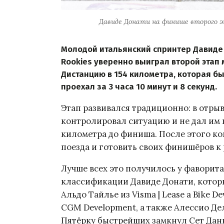
Давиде Донати на финише второго эт
Молодой итальянский спринтер Давиде 
Rookies уверенно выиграл второй этап 
Дистанцию в 154 километра, которая б
проехал за 3 часа 10 минут и 8 секунд.
Этап развивался традиционно: в отрыв
контролировал ситуацию и не дал им ш
километра до финиша. После этого к
поезда и готовить своих финишёров к
Лучше всех это получилось у фаворита
классификации Давиде Донати, кото
Альдо Тайлье из Visma | Lease a Bike 
CGM Development, а также Алессио Дел
Пятёрку быстрейших замкнул Сет Данву