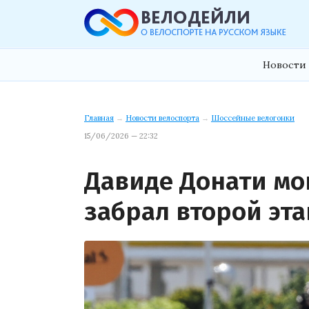
Новости 
Главная
→
Новости велоспорта
→
Шоссейные велогонки
15/06/2026 — 22:32
Давиде Донати м
забрал второй эта