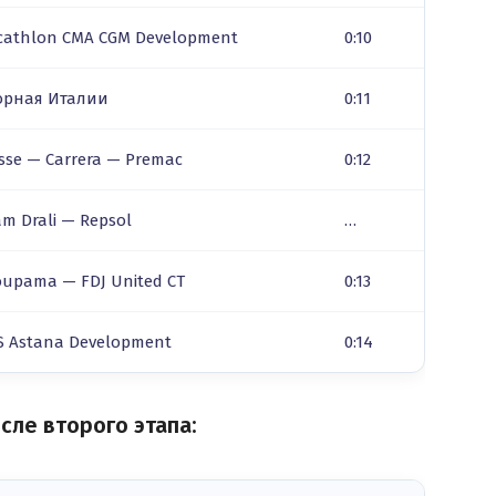
cathlon CMA CGM Development
0:10
орная Италии
0:11
esse — Carrera — Premac
0:12
am Drali — Repsol
…
oupama — FDJ United CT
0:13
S Astana Development
0:14
сле второго этапа: