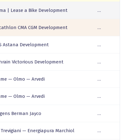
sma | Lease a Bike Development
…
cathlon CMA CGM Development
…
S Astana Development
…
hrain Victorious Development
…
lme — Olmo — Arvedi
…
lme — Olmo — Arvedi
…
gens Berman Jayco
…
 Trevigiani — Energiapura Marchiol
…