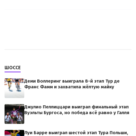
ШОССЕ
Деми Воллеринг выиграла 8-й этап Тур де
Франс Фамм и захватила жёлтую майку
Джулио Пеллиццари выиграл финальный этап
Вуэльты Бургоса, но победа всё равно у Галля
Луи Барре выиграл шестой этап Тура Польши,