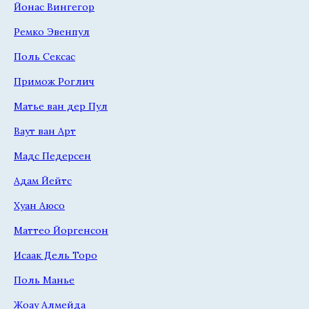
Йонас Вингегор
Ремко Эвенпул
Поль Сексас
Примож Роглич
Матье ван дер Пул
Ваут ван Арт
Мадс Педерсен
Адам Йейтс
Хуан Аюсо
Маттео Йоргенсон
Исаак Дель Торо
Поль Манье
Жоау Алмейда