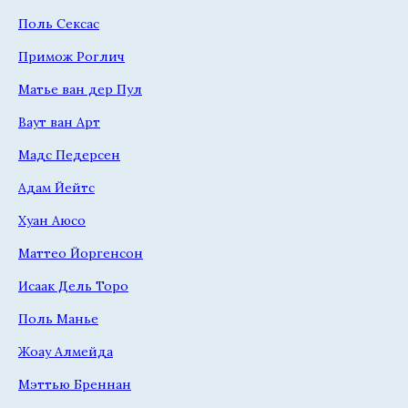
Поль Сексас
Примож Роглич
Матье ван дер Пул
Ваут ван Арт
Мадс Педерсен
Адам Йейтс
Хуан Аюсо
Маттео Йоргенсон
Исаак Дель Торо
Поль Манье
Жоау Алмейда
Мэттью Бреннан