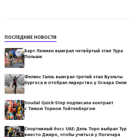
ПОСЛЕДНИЕ НОВОСТИ
Барт Леммен выиграл четвёртый этап Тура
Польши
Феликс Галль выиграл третий этап Вуэльты
Бургоса и отобрал лидерство у Оскара Онли
Soudal Quick-Step подписала контракт
с Тимом Торном Тойтенбергом
Спортивный босс UAE: Дель Торо выбрал Тур
вместо Джиро, чтобы учиться у Погачара