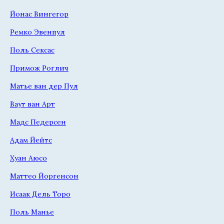
Йонас Вингегор
Ремко Эвенпул
Поль Сексас
Примож Роглич
Матье ван дер Пул
Ваут ван Арт
Мадс Педерсен
Адам Йейтс
Хуан Аюсо
Маттео Йоргенсон
Исаак Дель Торо
Поль Манье