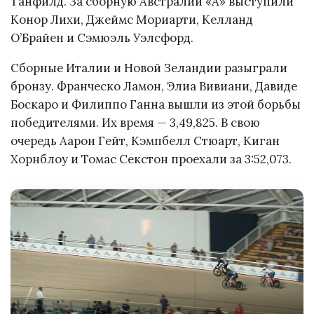
Танфилд. За сборную Австралии «А» выступили
Конор Лихи, Джеймс Мориарти, Келланд
О’Брайен и Сэмюэль Уэлсфорд.
Сборные Италии и Новой Зеландии разыграли
бронзу. Франческо Ламон, Элиа Вивиани, Давиде
Боскаро и Филиппо Ганна вышли из этой борьбы
победителями. Их время — 3,49,825. В свою
очередь Аарон Гейт, Кэмпбелл Стюарт, Киган
Хорнблоу и Томас Секстон проехали за 3:52,073.