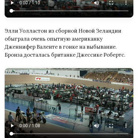
Элли Уолластон из сборной Новой Зеландии
обыграла очень опытную американку
Дженнифер Валенте в гонке на выбывание.
Бронза досталась британке Джессике Робертс.