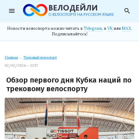
menu
search
Новости велоспорта можно читать в
Telegram
, в
VK
или
MAX
.
Подписывайтесь!
Главная
→
Трековый велоспорт
02/02/2024 — 23:57
Обзор первого дня Кубка наций по
трековому велоспорту