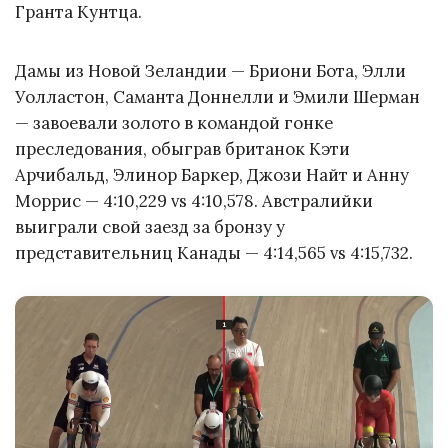
Гранта Кунтца.
Дамы из Новой Зеландии — Бриони Бота, Элли
Уолластон, Саманта Доннелли и Эмили Шерман
— завоевали золото в командой гонке
преследования, обыграв британок Кэти
Арчибальд, Элинор Баркер, Джози Найт и Анну
Моррис — 4:10,229 vs 4:10,578. Австралийки
выиграли свой заезд за бронзу у
представительниц Канады — 4:14,565 vs 4:15,732.