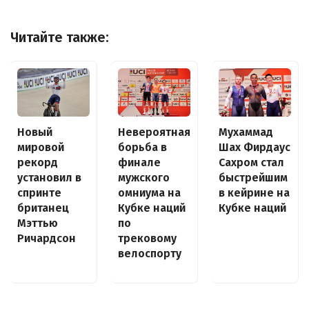
Читайте также:
Новый
Невероятная
Мухаммад
мировой
борьба в
Шах Фирдаус
рекорд
финале
Сахром стал
установил в
мужского
быстрейшим
спринте
омниума на
в кейрине на
британец
Кубке наций
Кубке наций
Мэттью
по
Ричардсон
трековому
велоспорту