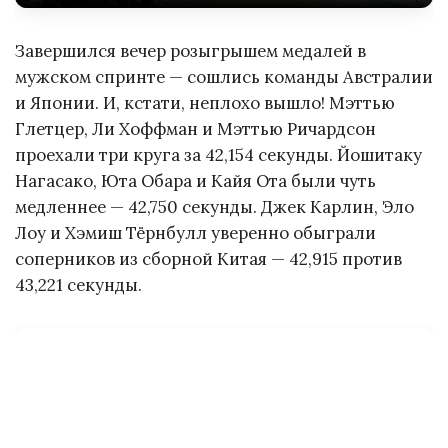
Завершился вечер розыгрышем медалей в
мужском спринте — сошлись команды Австралии
и Японии. И, кстати, неплохо вышло! Мэттью
Глетцер, Ли Хоффман и Мэттью Ричардсон
проехали три круга за 42,154 секунды. Йошитаку
Нагасако, Юта Обара и Кайя Ота были чуть
медленнее — 42,750 секунды. Джек Карлин, Эло
Лоу и Хэмиш Тёрнбулл уверенно обыграли
соперников из сборной Китая — 42,915 против
43,221 секунды.