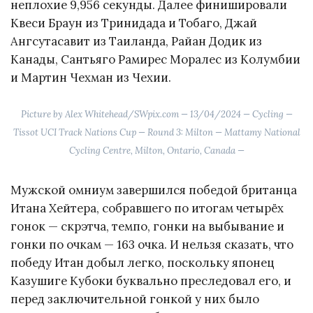
неплохие 9,956 секунды. Далее финишировали
Квеси Браун из Тринидада и Тобаго, Джай
Ангсутасавит из Таиланда, Райан Додик из
Канады, Сантьяго Рамирес Моралес из Колумбии
и Мартин Чехман из Чехии.
Picture by Alex Whitehead/SWpix.com — 13/04/2024 — Cycling —
Tissot UCI Track Nations Cup — Round 3: Milton — Mattamy National
Cycling Centre, Milton, Ontario, Canada —
Мужской омниум завершился победой британца
Итана Хейтера, собравшего по итогам четырёх
гонок — скрэтча, темпо, гонки на выбывание и
гонки по очкам — 163 очка. И нельзя сказать, что
победу Итан добыл легко, поскольку японец
Казушиге Кубоки буквально преследовал его, и
перед заключительной гонкой у них было