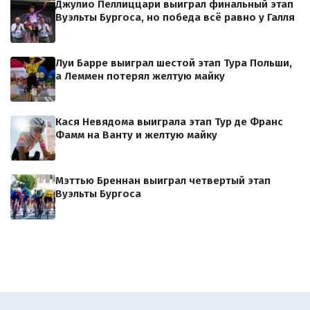
Джулио Пеллиццари выиграл финальный этап
Вуэльты Бургоса, но победа всё равно у Галля
Луи Барре выиграл шестой этап Тура Польши,
а Леммен потерял желтую майку
Кася Невядома выиграла этап Тур де Франс
Фамм на Ванту и желтую майку
Мэттью Бреннан выиграл четвертый этап
Вуэльты Бургоса