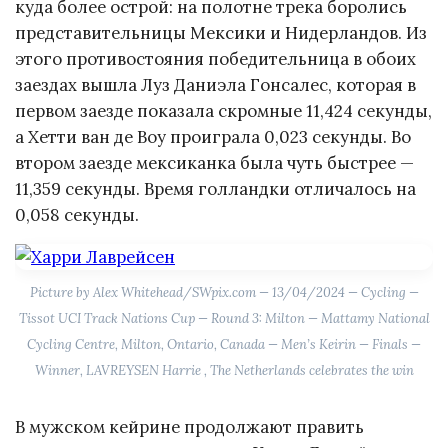
куда более острой: на полотне трека боролись
представительницы Мексики и Нидерландов. Из
этого противостояния победительница в обоих
заездах вышла Луз Даниэла Гонсалес, которая в
первом заезде показала скромные 11,424 секунды,
а Хетти ван де Воу проиграла 0,023 секунды. Во
втором заезде мексиканка была чуть быстрее —
11,359 секунды. Время голландки отличалось на
0,058 секунды.
Picture by Alex Whitehead/SWpix.com — 13/04/2024 — Cycling —
Tissot UCI Track Nations Cup — Round 3: Milton — Mattamy National
Cycling Centre, Milton, Ontario, Canada — Men’s Keirin — Finals —
Winner, LAVREYSEN Harrie , The Netherlands celebrates the win
В мужском кейрине продолжают править