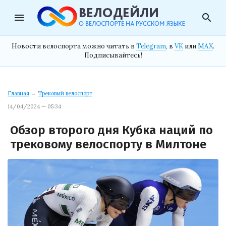
menu
search
Новости велоспорта можно читать в
Telegram
, в
VK
или
MAX
.
Подписывайтесь!
Главная
→
Трековый велоспорт
14/04/2024 — 05:34
Обзор второго дня Кубка наций по
трековому велоспорту в Милтоне