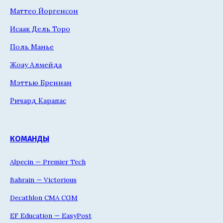
Маттео Йоргенсон
Исаак Дель Торо
Поль Манье
Жоау Алмейда
Мэттью Бреннан
Ричард Карапас
КОМАНДЫ
Alpecin — Premier Tech
Bahrain — Victorious
Decathlon CMA CGM
EF Education — EasyPost