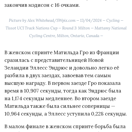
закончив мэдисон с 16 очками.
Picture by Alex Whitehead/SWpix.com — 13/04/2024 — Cycling —
Tissot UCI Track Nations Cup — Round 3: Milton — Mattamy National
Cycling Centre, Milton, Ontario, Canada —
В женском спринте Матильда Гро из Франции
сразилась с представительницей Новой
Зеландии Эллесс Эндрюс и довольно легко её
разбила в двух заездах, завоевав тем самым
высшую награду. В первом заезде Гро показала
время в 10,907 секунды, тогда как Эндрюс была
на 1,174 секунды медленнее. Во втором заезде
Матильда также была сильнее соперницы —
10,964 секунды, а Эллесс уступила 0,228 секунды.
В малом финале в женском спринте борьба была