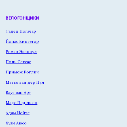
ВЕЛОГОНЩИКИ
Тадей Погачар
Йонас Вингегор
Ремко Эвенпул
Поль Сексас
Примож Роглич
Матье ван дер Пул
Ваут ван Арт
Мадс Педерсен
Адам Йейтс
Хуан Аюсо