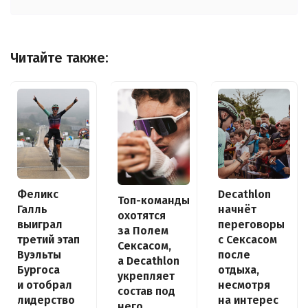
Читайте также:
Decathlon
Феликс
Топ-команды
начнёт
Галль
охотятся
переговоры
выиграл
за Полем
с Сексасом
третий этап
Сексасом,
после
Вуэльты
а Decathlon
отдыха,
Бургоса
укрепляет
несмотря
и отобрал
состав под
на интерес
лидерство
него