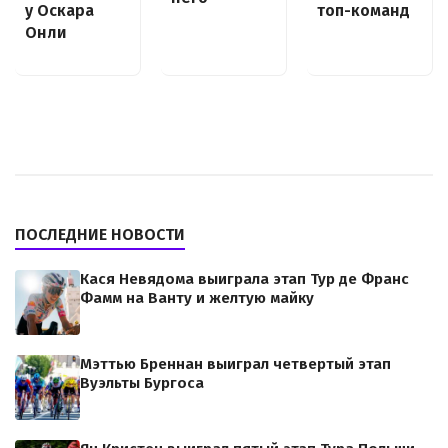
топ-команд
у Оскара
Онли
ПОСЛЕДНИЕ НОВОСТИ
Кася Невядома выиграла этап Тур де Франс
Фамм на Ванту и желтую майку
Мэттью Бреннан выиграл четвертый этап
Вуэльты Бургоса