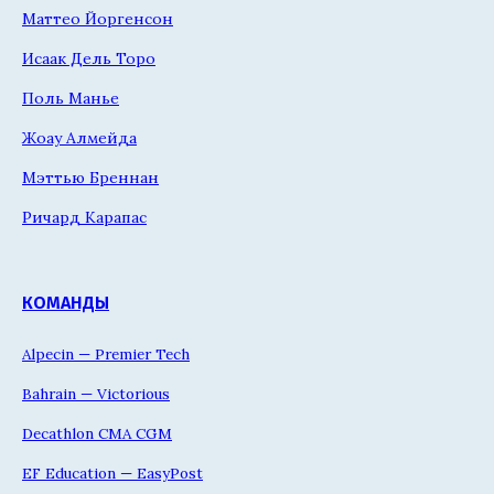
Маттео Йоргенсон
Исаак Дель Торо
Поль Манье
Жоау Алмейда
Мэттью Бреннан
Ричард Карапас
КОМАНДЫ
Alpecin — Premier Tech
Bahrain — Victorious
Decathlon CMA CGM
EF Education — EasyPost