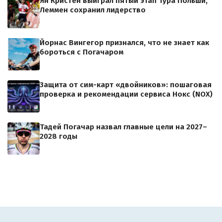
Ян Кристен выиграл пятый этап Тура Польши,
Леммен сохранил лидерство
Йорнас Вингегор признался, что не знает как
бороться с Погачаром
Защита от сим-карт «двойников»: пошаговая
проверка и рекомендации сервиса Нокс (NOX)
Тадей Погачар назвал главные цели на 2027–
2028 годы