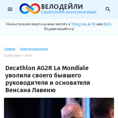
menu
search
Новости велоспорта можно читать в
Telegram
, в
VK
или
MAX
.
Подписывайтесь!
Главная
→
Новости велоспорта
21/08/2024 — 19:03
Decathlon AG2R La Mondiale
уволила своего бывшего
руководителя и основателя
Венсана Лавеню