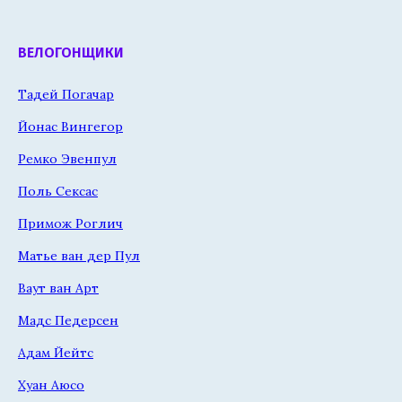
ВЕЛОГОНЩИКИ
Тадей Погачар
Йонас Вингегор
Ремко Эвенпул
Поль Сексас
Примож Роглич
Матье ван дер Пул
Ваут ван Арт
Мадс Педерсен
Адам Йейтс
Хуан Аюсо