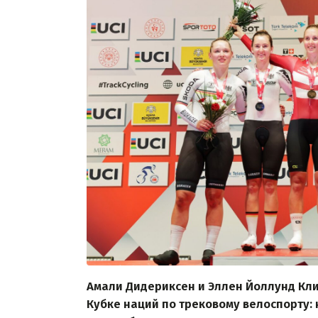
Амали Дидериксен и Эллен Йоллунд Кл
Кубке наций по трековому велоспорту: 