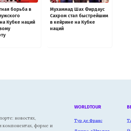
ная борьба в
Мухаммад Шах Фирдаус
мужского
Сахром стал быстрейшим
на Кубке наций
в кейрине на Кубке
вому
наций
рту
WORLDTOUR
В
орте: новостях,
Тур де Франс
Т
и компонентах, форме и