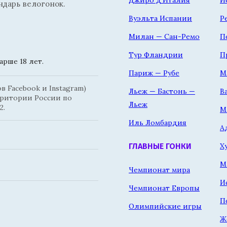
Джиро д'Италия
Й
ндарь велогонок.
Вуэльта Испании
Р
Милан — Сан-Ремо
П
Тур Фландрии
П
рше 18 лет.
Париж — Рубе
М
 Facebook и Instagram)
Льеж — Бастонь —
В
рритории России по
Льеж
2.
М
Иль Ломбардия
А
Х
ГЛАВНЫЕ ГОНКИ
М
Чемпионат мира
И
Чемпионат Европы
П
Олимпийские игры
Ж