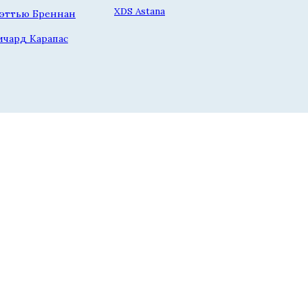
XDS Astana
эттью Бреннан
ичард Карапас