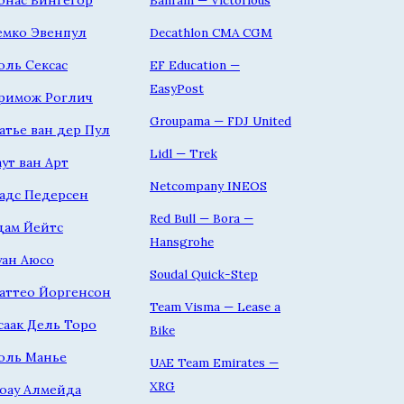
онас Вингегор
Bahrain — Victorious
емко Эвенпул
Decathlon CMA CGM
оль Сексас
EF Education —
EasyPost
римож Роглич
Groupama — FDJ United
атье ван дер Пул
Lidl — Trek
аут ван Арт
Netcompany INEOS
адс Педерсен
Red Bull — Bora —
дам Йейтс
Hansgrohe
уан Аюсо
Soudal Quick-Step
аттео Йоргенсон
Team Visma — Lease a
саак Дель Торо
Bike
оль Манье
UAE Team Emirates —
XRG
оау Алмейда