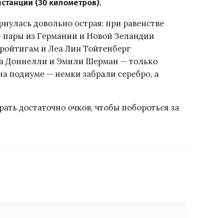
истанции (30 километров).
ернулась довольно острая: при равенстве
— пары из Германии и Новой Зеландии
Бройтигам и Леа Лин Тойтенберг
а Доннелли и Эмили Шерман — только
на подиуме — немки забрали серебро, а
ать достаточно очков, чтобы побороться за