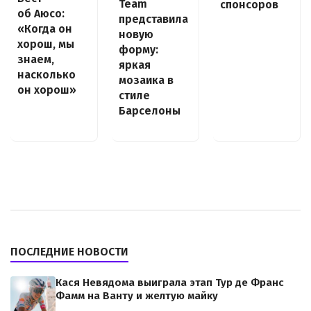
Team
спонсоров
об Аюсо:
представила
«Когда он
новую
хорош, мы
форму:
знаем,
яркая
насколько
мозаика в
он хорош»
стиле
Барселоны
ПОСЛЕДНИЕ НОВОСТИ
Кася Невядома выиграла этап Тур де Франс
Фамм на Ванту и желтую майку