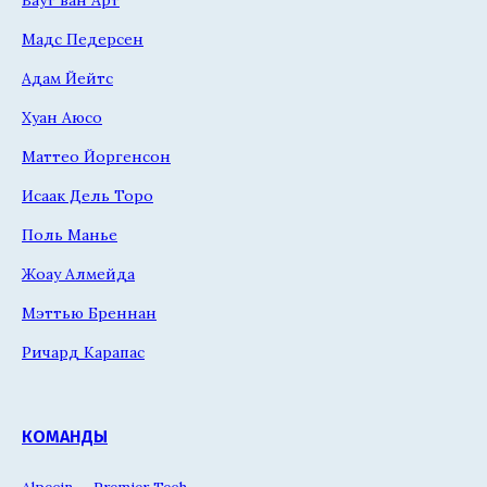
Ваут ван Арт
Мадс Педерсен
Адам Йейтс
Хуан Аюсо
Маттео Йоргенсон
Исаак Дель Торо
Поль Манье
Жоау Алмейда
Мэттью Бреннан
Ричард Карапас
КОМАНДЫ
Alpecin — Premier Tech