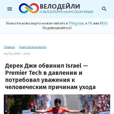
menu
search
Новости велоспорта можно читать в
Telegram
, в
VK
или
MAX
.
Подписывайтесь!
Главная
→
Новости велоспорта
09/10/2025 — 21:02
Дерек Джи обвинил Israel —
Premier Tech в давлении и
потребовал уважения к
человеческим причинам ухода