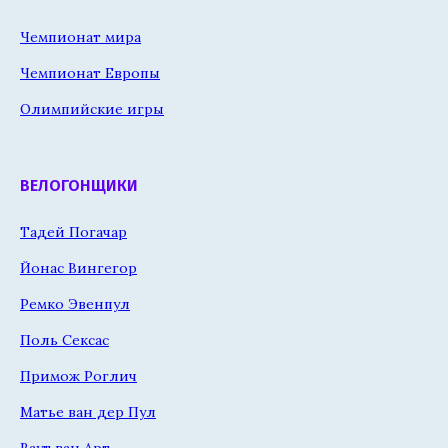
Чемпионат мира
Чемпионат Европы
Олимпийские игры
ВЕЛОГОНЩИКИ
Тадей Погачар
Йонас Вингегор
Ремко Эвенпул
Поль Сексас
Примож Роглич
Матье ван дер Пул