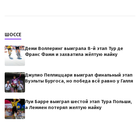
ШОССЕ
Деми Воллеринг выиграла 8-й этап Тур де
Франс Фамм и захватила жёлтую майку
Джулио Пеллиццари выиграл финальный этап
Вуэльты Бургоса, но победа всё равно у Галля
Луи Барре выиграл шестой этап Тура Польши,
а Леммен потерял желтую майку