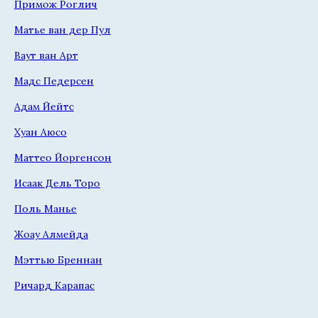
Примож Роглич
Матье ван дер Пул
Ваут ван Арт
Мадс Педерсен
Адам Йейтс
Хуан Аюсо
Маттео Йоргенсон
Исаак Дель Торо
Поль Манье
Жоау Алмейда
Мэттью Бреннан
Ричард Карапас