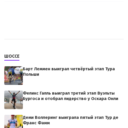
ШОССЕ
Барт Леммен выиграл четвёртый этап Тура
Польши
Феликс Галль выиграл третий этап Вуэльты
Бургоса и отобрал лидерство у Оскара Онли
Деми Воллеринг выиграла пятый этап Тур де
Франс Фамм