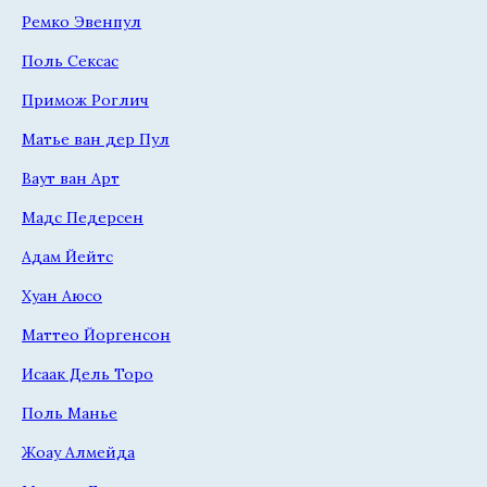
Ремко Эвенпул
Поль Сексас
Примож Роглич
Матье ван дер Пул
Ваут ван Арт
Мадс Педерсен
Адам Йейтс
Хуан Аюсо
Маттео Йоргенсон
Исаак Дель Торо
Поль Манье
Жоау Алмейда