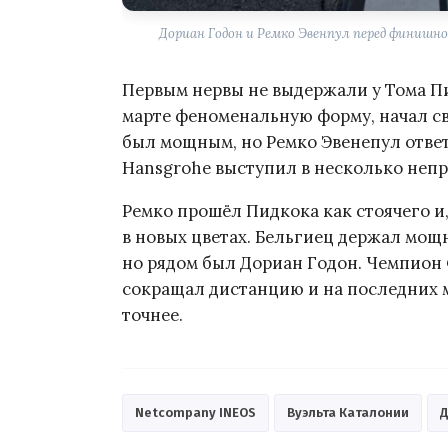
Дориан Годон и Ремко Эвенпул перед финишн
Первым нервы не выдержали у Тома П
марте феноменальную форму, начал сво
был мощным, но Ремко Эвенепул ответи
Hansgrohe выступил в несколько непр
Ремко прошёл Пидкока как стоячего и,
в новых цветах. Бельгиец держал мощ
но рядом был Дориан Годон. Чемпион 
сокращал дистанцию и на последних м
точнее.
Netcompany INEOS
Вуэльта Каталонии
Д