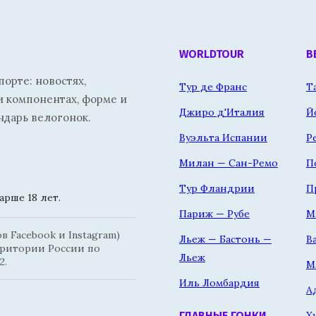
WORLDTOUR
В
орте: новостях,
Тур де Франс
Т
и компонентах, форме и
Джиро д'Италия
Й
ндарь велогонок.
Вуэльта Испании
Р
Милан — Сан-Ремо
П
Тур Фландрии
П
рше 18 лет.
Париж — Рубе
М
 Facebook и Instagram)
Льеж — Бастонь —
В
рритории России по
Льеж
2.
М
Иль Ломбардия
А
Х
ГЛАВНЫЕ ГОНКИ