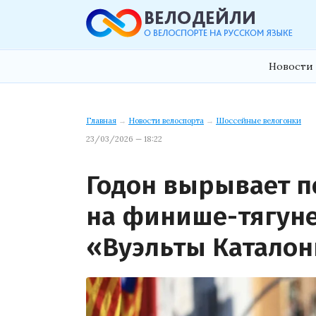
Новости 
Главная
→
Новости велоспорта
→
Шоссейные велогонки
23/03/2026 — 18:22
Годон вырывает п
на финише-тягуне
«Вуэльты Катало