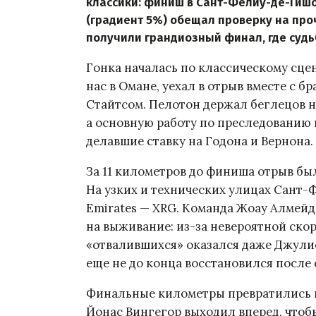
классики: финиш в Сант-Фелиу-де-Гиш
(градиент 5%) обещал проверку на про
получили грандиозный финал, где судь
Гонка началась по классическому сце
нас в Омане, уехал в отрыв вместе с 
Стайтсом. Пелотон держал беглецов на
а основную работу по преследованию в
делавшие ставку на Годона и Вернона.
За 11 километров до финиша отрыв бы
На узких и технических улицах Сант
Emirates — XRG. Команда Жоау Алмей
на выживание: из-за невероятной скор
«отвалившихся» оказался даже Джулио 
еще не до конца восстановился после
Финальные километры превратились 
Йонас Вингегор выходил вперед, чтобы