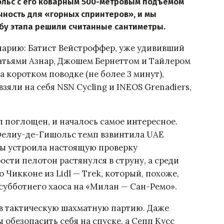
ольс с его коварным 500-метровым подъемом
чность для «горных спринтеров», и мы
бу этапа решили считанные сантиметры.
нарию: Батист Вейстроффер, уже удививший
братьями Азнар, Джошем Бернеттом и Тайлером
 коротком поводке (не более 3 минут),
зяли на себя NSN Cycling и INEOS Grenadiers,
л поглощен, и началось самое интересное.
-Фелиу-де-Гишольс темп взвинтила UAE
ды устроила настоящую проверку
ости пелотон растянулся в струну, а среди
Чикконе из Lidl — Trek, который, похоже,
 субботнего хаоса на «Милан — Сан-Ремо».
в тактическую шахматную партию. Даже
 обезопасить себя на спуске, а Сепп Кусс