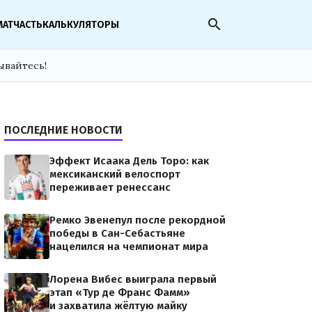
search
МАТЧАСТЬ
КАЛЬКУЛЯТОРЫ
ывайтесь!
ПОСЛЕДНИЕ НОВОСТИ
Эффект Исаака Дель Торо: как
мексиканский велоспорт
переживает ренессанс
Ремко Эвенепул после рекордной
победы в Сан-Себастьяне
нацелился на чемпионат мира
Лорена Вибес выиграла первый
этап «Тур де Франс Фамм»
и захватила жёлтую майку