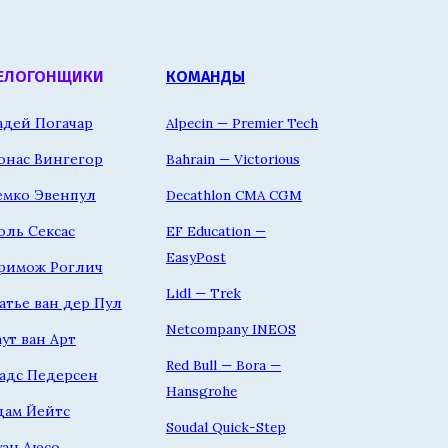
ЕЛОГОНЩИКИ
КОМАНДЫ
адей Погачар
Alpecin — Premier Tech
онас Вингегор
Bahrain — Victorious
емко Эвенпул
Decathlon CMA CGM
оль Сексас
EF Education —
EasyPost
римож Роглич
Lidl — Trek
атье ван дер Пул
Netcompany INEOS
аут ван Арт
Red Bull — Bora —
адс Педерсен
Hansgrohe
дам Йейтс
Soudal Quick-Step
уан Аюсо