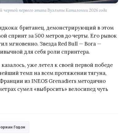
ой чертой первого этапа Вуэльты Каталонии 2026 года
идкока: британец, демонстрирующий в этом
й спринт за 500 метров до черты. Его рывок
л мгновенно. Звезда Red Bull — Bora —
ивычной для себя роли спринтера.
 казалось, уже летел к своей первой победе
нейший темп на всем протяжении тягуна,
Франции из INEOS Grenadiers методично
етрах сумел «выбросить» велосипед чуть
ориан Годон