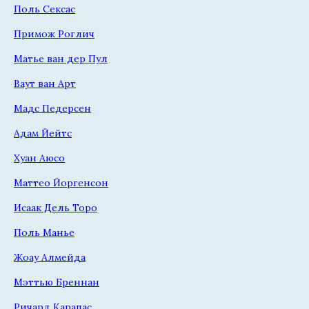
Поль Сексас
Примож Роглич
Матье ван дер Пул
Ваут ван Арт
Мадс Педерсен
Адам Йейтс
Хуан Аюсо
Маттео Йоргенсон
Исаак Дель Торо
Поль Манье
Жоау Алмейда
Мэттью Бреннан
Ричард Карапас