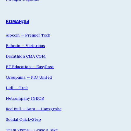
КОМАНДЫ
Alpecin — Premier Tech
Bahrain — Victorious
Decathlon CMA CGM
EF Education — EasyPost
Groupama — FDJ United
Lidl — Trek
Netcompany INEOS
Red Bull — Bora — Hansgrohe
Soudal Quick-Step
Team Visma — Lease a Bike