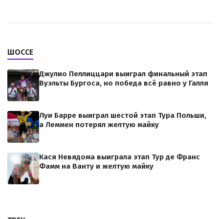
ШОССЕ
Джулио Пеллиццари выиграл финальный этап
Вуэльты Бургоса, но победа всё равно у Галля
Луи Барре выиграл шестой этап Тура Польши,
а Леммен потерял желтую майку
Кася Невядома выиграла этап Тур де Франс
Фамм на Ванту и желтую майку