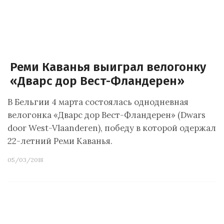
Реми Каванья выиграл велогонку
«Дварс дор Вест-Фландерен»
В Бельгии 4 марта состоялась однодневная
велогонка «Дварс дор Вест-Фландерен» (Dwars
door West-Vlaanderen), победу в которой одержал
22-летний Реми Каванья.
05/03/2018