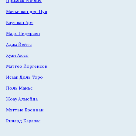
Примож Роглич
Матье ван дер Пул
Ваут ван Арт
Мадс Педерсен
Адам Йейтс
Хуан Аюсо
Маттео Йоргенсон
Исаак Дель Торо
Поль Манье
Жоау Алмейда
Мэттью Бреннан
Ричард Карапас