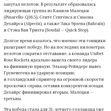
запутал пелотон. В результате образовалась
лидирующая группа из Камиля Малецки
(Pinarello-Q36.5), Сенте Сентенса и Симона
Дехайрса (Alpecin), а также Зака Эрзена (Bahrain)
и Стэна Ван Трихта (Soudal — Quick Step).
Долгое время казалось, что именно эти гонщики
разыграют победу. Но на последних километрах
пелотон сократил отставание, а команда Unibet
Rose Rockets идеально вывела своего лидера
на финишную прямую. Эльмар Рейндерс вывез
Груневегена на ударную позицию,
и голландский спринтер на огромной скорости
проскочил справа, оставив конкурентов позади.
Дехайрс финишировал вторым, Малецки —
третьим.
Эта победа стала для 31-летнего голландца уже