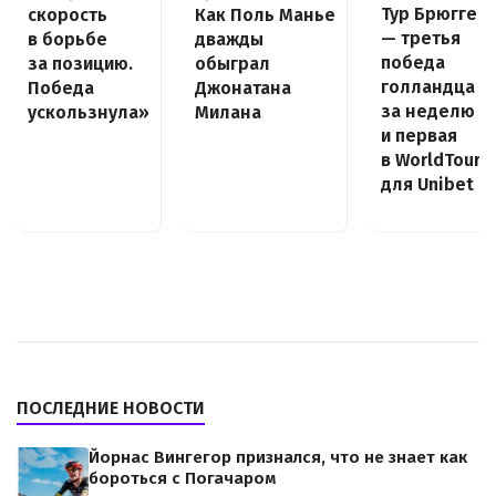
Тур Брюгге
скорость
Как Поль Манье
— третья
в борьбе
дважды
победа
за позицию.
обыграл
голландца
Победа
Джонатана
за неделю
ускользнула»
Милана
и первая
в WorldTour
для Unibet
ПОСЛЕДНИЕ НОВОСТИ
Йорнас Вингегор признался, что не знает как
бороться с Погачаром