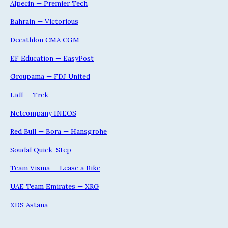
Alpecin — Premier Tech
Bahrain — Victorious
Decathlon CMA CGM
EF Education — EasyPost
Groupama — FDJ United
Lidl — Trek
Netcompany INEOS
Red Bull — Bora — Hansgrohe
Soudal Quick-Step
Team Visma — Lease a Bike
UAE Team Emirates — XRG
XDS Astana