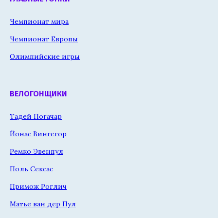
Чемпионат мира
Чемпионат Европы
Олимпийские игры
ВЕЛОГОНЩИКИ
Тадей Погачар
Йонас Вингегор
Ремко Эвенпул
Поль Сексас
Примож Роглич
Матье ван дер Пул