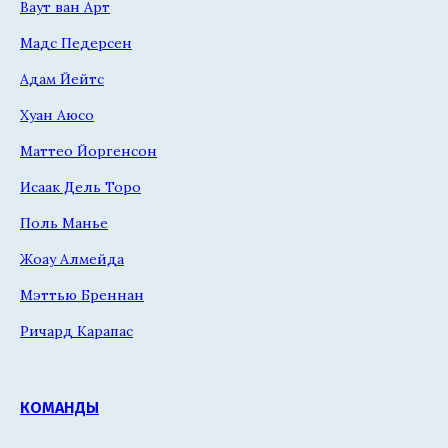
Ваут ван Арт
Мадс Педерсен
Адам Йейтс
Хуан Аюсо
Маттео Йоргенсон
Исаак Дель Торо
Поль Манье
Жоау Алмейда
Мэттью Бреннан
Ричард Карапас
КОМАНДЫ