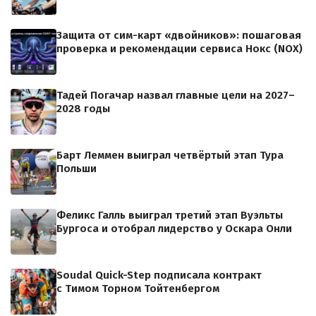
Защита от сим-карт «двойников»: пошаговая
проверка и рекомендации сервиса Нокс (NOX)
Тадей Погачар назвал главные цели на 2027–
2028 годы
Барт Леммен выиграл четвёртый этап Тура
Польши
Феликс Галль выиграл третий этап Вуэльты
Бургоса и отобрал лидерство у Оскара Онли
Soudal Quick-Step подписала контракт
с Тимом Торном Тойтенбергом