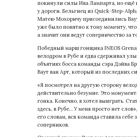
покинули силы Ива Лампарта, но ещё 
у дороги. Бельгиец из Quick-Step-Alph
Матею Мохоричу присоединились Ваут 
уже было понятно к тому моменту, что
а значит они ведут соперничество за т
Победный марш гонщика INEOS Grenad
велодром в Рубе и едва сдерживал ул
объятиях босса команды сэра Дэйва Б
Ваут ван Арт, который из последних с
«Я посмотрел на другую сторону велод
действительно безумие. Это монумен
гонка. Конечно, я хотел выиграть. Ст
здесь, в Рубе… У меня просто нет слов
его словам, вся команда ставила себе
соперников.