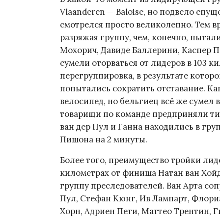
Vlaanderen — Baloise, но подвело спу
смотрелся просто великолепно. Тем в
разряжая группу, чем, конечно, пыта
Мохорич, Давиде Баллерини, Каспер П
сумели оторваться от лидеров в 103 
перегруппировка, в результате которо
попытались сократить отставание. К
велосипед, но бельгиец всё же сумел 
товарищи по команде предприняли тита
ван дер Пул и Ганна находились в гру
Пишона на 2 минуты.
Более того, преимущество тройки лиде
километрах от финиша Натан ван Хойд
группу преследователей. Ван Арта соп
Пул, Стефан Кюнг, Ив Лампарт, Флори
Хорн, Адриен Пети, Маттео Трентин, Г