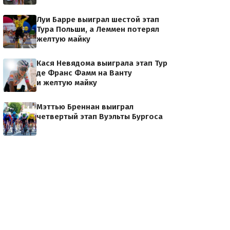
Луи Барре выиграл шестой этап
Тура Польши, а Леммен потерял
желтую майку
Кася Невядома выиграла этап Тур
де Франс Фамм на Ванту
и желтую майку
Мэттью Бреннан выиграл
четвертый этап Вуэльты Бургоса