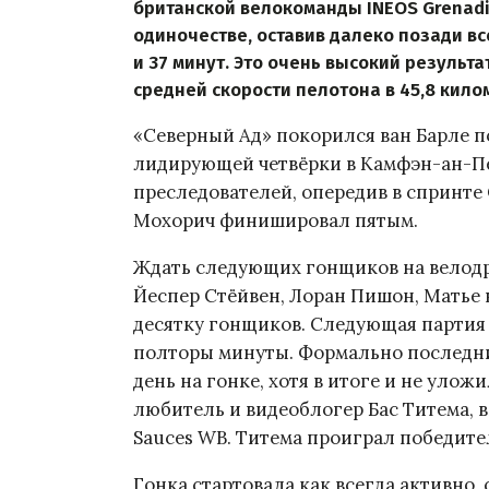
британской велокоманды INEOS Grenadi
одиночестве, оставив далеко позади вс
и 37 минут. Это очень высокий результ
средней скорости пелотона в 45,8 килом
«Северный Ад» покорился ван Барле по
лидирующей четвёрки в Камфэн-ан-Пев
преследователей, опередив в спринте
Мохорич финишировал пятым.
Ждать следующих гонщиков на велодр
Йеспер Стёйвен, Лоран Пишон, Матье 
десятку гонщиков. Следующая партия
полторы минуты. Формально последн
день на гонке, хотя в итоге и не уло
любитель и видеоблогер Бас Титема, 
Sauces WB. Титема проиграл победител
Гонка стартовала как всегда активно,