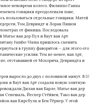
щенное невовремя колесо. Филиппо Ганна
ременем гонщики преодолевали паве,
лись пользоваться отдельные гонщики. Матей
едерсен, Том Девриндт и Лоран Пишон
километрах от финиша. Последовала
й Матье ван дер Пул и Ваут ван Арт
апитану Jumbo-Visma пришлось сменить
вернуться в группу фаворитов — для этого его
нические усилия. Тем не менее, ван Арт,
ппе, отстававшей от Мохорича, Девриндта и
ров выросло до двух с половиной минут. В 57
онк и Ваут ван Арт создали новую элитную
ровождали Дилан ван Барле, Матье ван дер
ан Сенешаль, Йеспер Стёйвен, Тако ван дер
ийом ван Кирсбулк и Бен Тёрнер. У этой