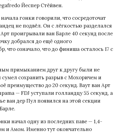
egafredo Йеспер Стёйвен.
начала гонки говорили, что сосредоточат
андец не подвёл. Он с лёгкостью разделался
 Арт проигрывали ван Барле 40 секунд после
чку добрался до ещё одного
, что означало, что до финиша осталось 17 с
ным примыканием друг к другу были не
 сумел сохранить разрыв с Мохоричем и
оё преимущество до 20 секунд. Ваут ван Арт
pama — FDJ уступали голландцу 55 секунд, а
ье ван дер Пул появился на этой секции
Барле.
ки начал одну из последних паве — 1,4-
м и Амом. Именно тут окончательно