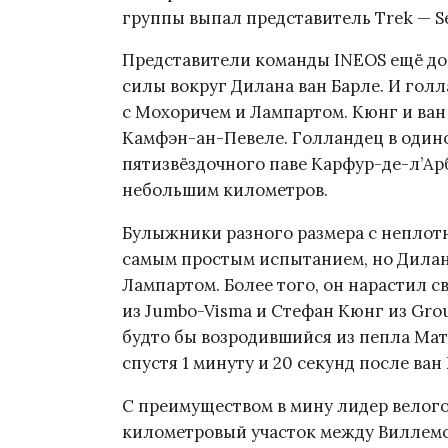
группы выпал представитель Trek — S
Представители команды INEOS ещё до 
силы вокруг Дилана ван Барле. И голл
с Мохоричем и Лампартом. Кюнг и ван
Камфэн-ан-Певеле. Голландец в одино
пятизвёздочного паве Карфур-де-л’Арбр
небольшим километров.
Булыжники разного размера с неплот
самым простым испытанием, но Дилан
Лампартом. Более того, он нарастил св
из Jumbo-Visma и Стефан Кюнг из Grou
будто бы возродившийся из пепла Мат
спустя 1 минуту и 20 секунд после ван 
С преимуществом в мину лидер велогон
километровый участок между Виллемо