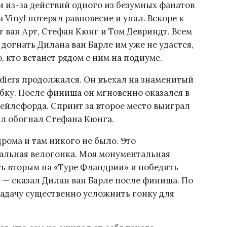
и из-за действий одного из безумных фанатов
a Vinyl потерял равновесие и упал. Вскоре к
ван Арт, Стефан Кюнг и Том Девриндт. Всем
 догнать Дилана ван Барле им уже не удастся,
о, кто встанет рядом с ним на подиуме.
iers продолжался. Он въехал на знаменитый
ыбку. После финиша он мгновенно оказался в
рейлсфорда. Спринт за второе место выиграл
ил обогнал Стефана Кюнга.
рома и там никого не было. Это
тальная велогонка. Моя монументальная
ать вторым на «Туре Фландрии» и победить
», — сказал Дилан ван Барле после финиша. По
 задачу существенно усложнить гонку для