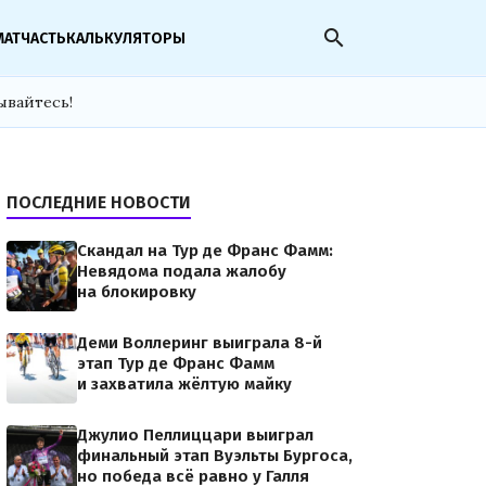
search
МАТЧАСТЬ
КАЛЬКУЛЯТОРЫ
ывайтесь!
ПОСЛЕДНИЕ НОВОСТИ
Скандал на Тур де Франс Фамм:
Невядома подала жалобу
на блокировку
Деми Воллеринг выиграла 8-й
этап Тур де Франс Фамм
и захватила жёлтую майку
Джулио Пеллиццари выиграл
финальный этап Вуэльты Бургоса,
но победа всё равно у Галля