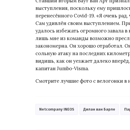
Ставший вторым Ваут ван Арт призналс
выступления, поскольку ему пришлось
перенесённого Covid-19. «Я очень рад,
Сам удивлён своим выступлением. При
удалось избежать огромного завала в 
лишь мне из команды возможно пресле
закономерна. Он хорошо отработал. Он
сольную атаку на последних километра
видишь, как он уезжает далеко вперёд,
капитан Jumbo-Visma.
Смотрите лучшие фото с велогонки в
Netcompany INEOS
Дилан ван Барле
Па