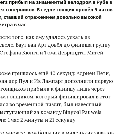
ers прибыл на знаменитый велодром в Рубе в
ех соперников. В седле гонщик провёл 5 часов
ат, ставший отражением довольно высокой
етра в час.
сле того, как ему удалось уехать из
еле. Ваут ван Арт довёл до финиша группу
 Стефана Кюнга и Тома Девриндта. Матей
оме пришлось ещё 40 секунд: Адриен Пети,
ван дер Пул и Ив Лампарт дополнили первую
 гонщиков прибыла к финишу лишь через
им гонщиком, который финишировал в этот
жился во временной лимит, был известный
выступающий за команду Bingoal Pauwels
ю 1 час 2 минуты и 21 секунду.
 со множеством больших и маленьких завалов,