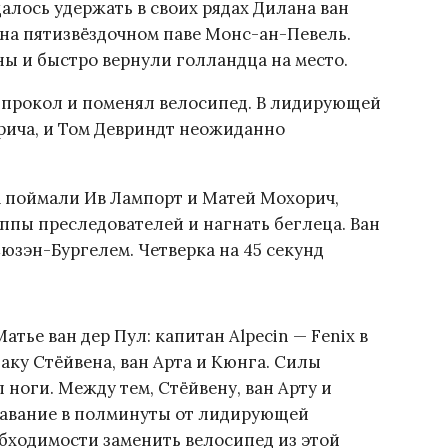
алось удержать в своих рядах Дилана ван
 на пятизвёздочном паве Монс-ан-Певель.
ы и быстро вернули голландца на место.
л прокол и поменял велосипед. В лидирующей
рича, и Том Девриндт неожиданно
а поймали Ив Лампорт и Матей Мохорич,
ппы преследователей и нагнать беглеца. Ван
юзэн-Бургелем. Четверка на 45 секунд
атье ван дер Пул: капитан Alpecin — Fenix в
таку Стёйвена, ван Арта и Кюнга. Силы
 ноги. Между тем, Стёйвену, ван Арту и
тавание в полминуты от лидирующей
обходимости заменить велосипед из этой