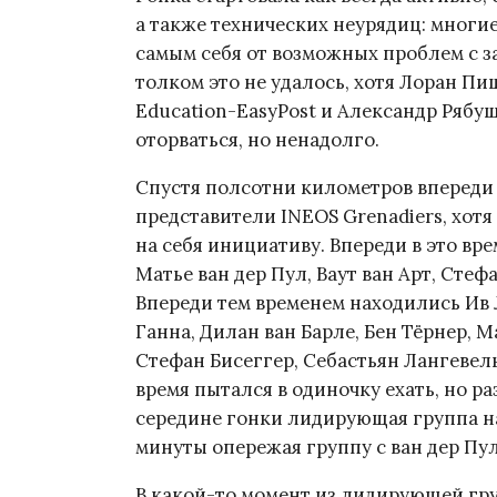
а также технических неурядиц: многие
самым себя от возможных проблем с з
толком это не удалось, хотя Лоран Пи
Education-EasyPost и Александр Рябуш
оторваться, но ненадолго.
Спустя полсотни километров впереди
представители INEOS Grenadiers, хотя
на себя инициативу. Впереди в это вр
Матье ван дер Пул, Ваут ван Арт, Сте
Впереди тем временем находились Ив
Ганна, Дилан ван Барле, Бен Тёрнер, 
Стефан Бисеггер, Себастьян Лангевел
время пытался в одиночку ехать, но ра
середине гонки лидирующая группа на
минуты опережая группу с ван дер Пул
В какой-то момент из лидирующей гру