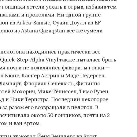
 гонщики хотели уехать в отрыв, избавив тем
авалами и проколами. Ни одной группе
шон из Arkéa-Samsic, Оуайн Доулл из EF
енко из Astana Qazaqstan всё же сумели
 пелотона находились практически все
 Quick-Step-Alpha Vinyl также пыталась брать
емя почти не появлялись фавориты гонки —
фан Кюнг, Каспер Асгрин и Мадс Педерсен.
 Лампарт, Флориан Сенешаль, Филиппо
Матей Мохорич, Мике Тёниссен, Тимо Рузен,
ьд и Ники Терпстра. Последний некоторое
з за разом его возвращали в пелотон. В
считывала около 50 гонщиков, почти на 2
ом и ван Артом.
ппы атаковал Йенс Рейндерс из Sport