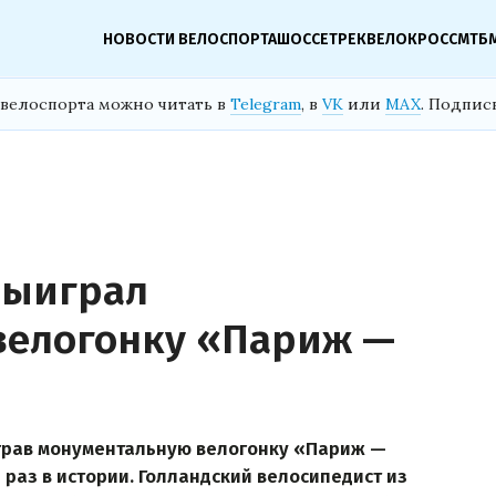
НОВОСТИ ВЕЛОСПОРТА
ШОССЕ
ТРЕК
ВЕЛОКРОСС
МТБ
велоспорта можно читать в
Telegram
, в
VK
или
MAX
. Подпис
выиграл
велогонку «Париж —
играв монументальную велогонку «Париж —
й раз в истории. Голландский велосипедист из