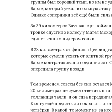
группы был хороший темп, но им не уд
Барле, который уехал в сольную атаку
Однако соперники всё ещё были сильн
За 39 километров Ваут ван Арт пойма
тройке спустило колесу у Матея Мохо
единственным лидером гонки.
В 28 километрах от финиша Девриндт
которые сумели уехать от элитной гру
Барле контратаковал и соединился с С
опередила группу позади.
Тем временем совсем без сил остался М
20 километрах не сумел ответить на а
голландца таяли, и он едва передвигал
Кюнгу ещё предстояло сократить отс
четвёрки. В какой-то момент из-за не