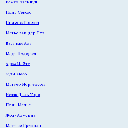
Ремко Эвенпул
Поль Сексас
Примож Роглич
Матье ван дер Пул
Ваут ван Арт
Мадс Педерсен
Адам Йейтс
Хуан Аюсо
Маттео Йоргенсон
Исаак Дель Торо
Поль Манье
Жоау Алмейда
Мэттью Бреннан