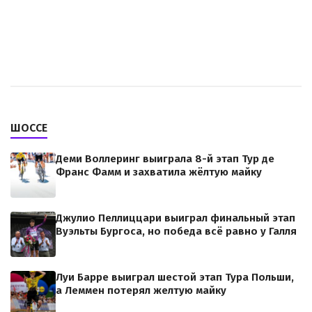
ШОССЕ
Деми Воллеринг выиграла 8-й этап Тур де
Франс Фамм и захватила жёлтую майку
Джулио Пеллиццари выиграл финальный этап
Вуэльты Бургоса, но победа всё равно у Галля
Луи Барре выиграл шестой этап Тура Польши,
а Леммен потерял желтую майку