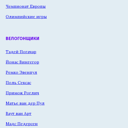
Чемпионат Европы
Олимпийские игры
ВЕЛОГОНЩИКИ
Тадей Погачар
Йонас Вингегор
Ремко Эвенпул
Поль Сексас
Примож Роглич
Матье ван дер Пул
Ваут ван Арт
Мадс Педерсен