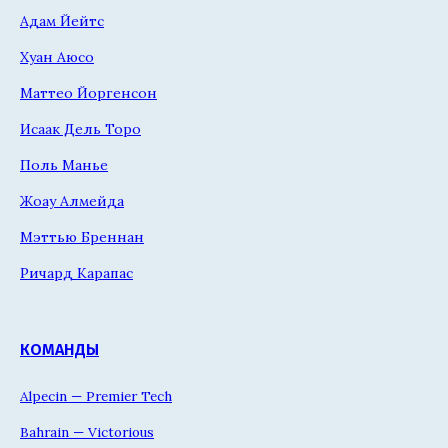
Адам Йейтс
Хуан Аюсо
Маттео Йоргенсон
Исаак Дель Торо
Поль Манье
Жоау Алмейда
Мэттью Бреннан
Ричард Карапас
КОМАНДЫ
Alpecin — Premier Tech
Bahrain — Victorious