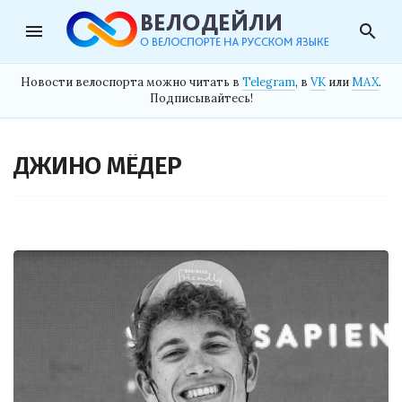
menu
search
Новости велоспорта можно читать в
Telegram
, в
VK
или
MAX
.
Подписывайтесь!
ДЖИНО МЁДЕР