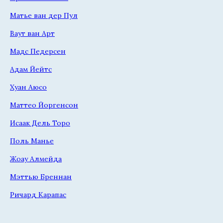
Матье ван дер Пул
Ваут ван Арт
Мадс Педерсен
Адам Йейтс
Хуан Аюсо
Маттео Йоргенсон
Исаак Дель Торо
Поль Манье
Жоау Алмейда
Мэттью Бреннан
Ричард Карапас