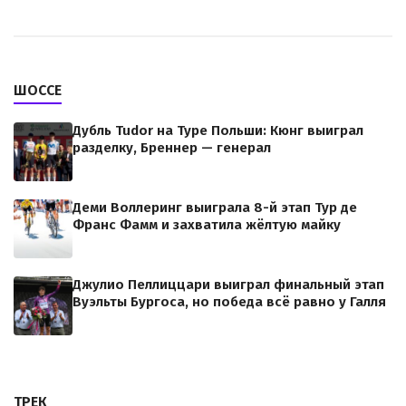
ШОССЕ
Дубль Tudor на Туре Польши: Кюнг выиграл
разделку, Бреннер — генерал
Деми Воллеринг выиграла 8-й этап Тур де
Франс Фамм и захватила жёлтую майку
Джулио Пеллиццари выиграл финальный этап
Вуэльты Бургоса, но победа всё равно у Галля
ТРЕК