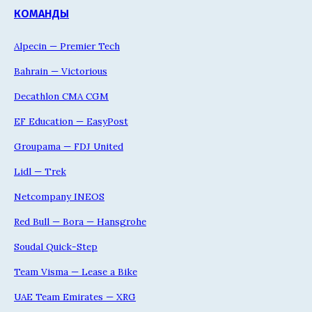
КОМАНДЫ
Alpecin — Premier Tech
Bahrain — Victorious
Decathlon CMA CGM
EF Education — EasyPost
Groupama — FDJ United
Lidl — Trek
Netcompany INEOS
Red Bull — Bora — Hansgrohe
Soudal Quick-Step
Team Visma — Lease a Bike
UAE Team Emirates — XRG