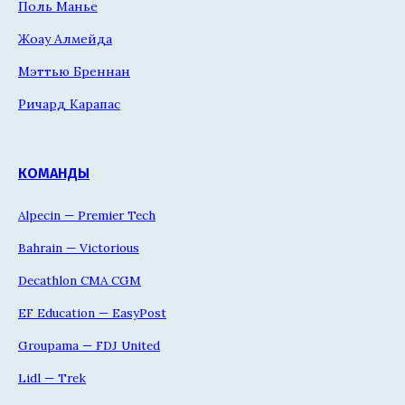
Поль Манье
Жоау Алмейда
Мэттью Бреннан
Ричард Карапас
КОМАНДЫ
Alpecin — Premier Tech
Bahrain — Victorious
Decathlon CMA CGM
EF Education — EasyPost
Groupama — FDJ United
Lidl — Trek