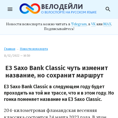
menu
search
Новости велоспорта можно читать в
Telegram
, в
VK
или
MAX
.
Подписывайтесь!
Главная
→
Новости велоспорта
11/12/2022 — 16:50
E3 Saxo Bank Classic чуть изменит
название, но сохранит маршрут
E3 Saxo Bank Classic в следующем году будет
проходить на той же трассе, что и в этом году. Но
гонка поменяет название на E3 Saxo Classic.
204-километровая фламандская весенняя
классика состоится 24 марта 2023 года. В этом