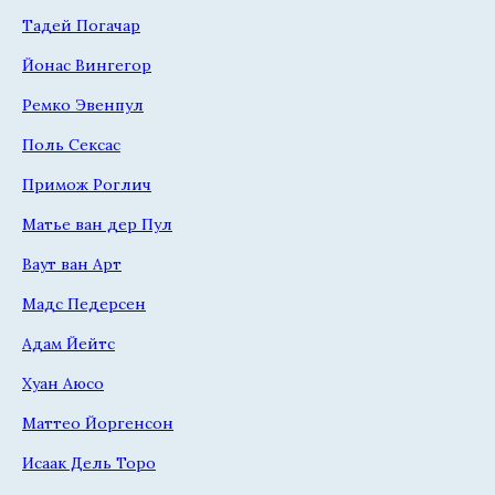
Тадей Погачар
Йонас Вингегор
Ремко Эвенпул
Поль Сексас
Примож Роглич
Матье ван дер Пул
Ваут ван Арт
Мадс Педерсен
Адам Йейтс
Хуан Аюсо
Маттео Йоргенсон
Исаак Дель Торо