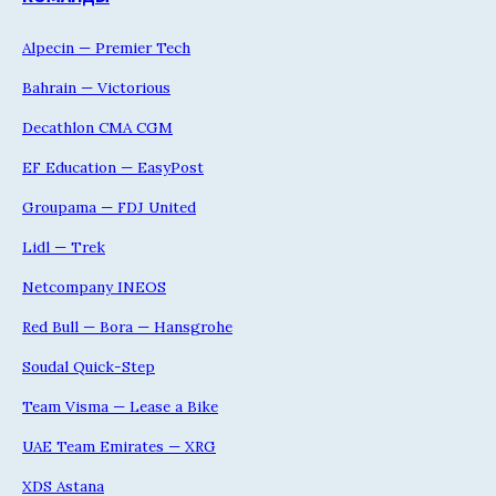
Alpecin — Premier Tech
Bahrain — Victorious
Decathlon CMA CGM
EF Education — EasyPost
Groupama — FDJ United
Lidl — Trek
Netcompany INEOS
Red Bull — Bora — Hansgrohe
Soudal Quick-Step
Team Visma — Lease a Bike
UAE Team Emirates — XRG
XDS Astana