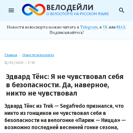
menu
search
Новости велоспорта можно читать в
Telegram
, в
VK
или
MAX
.
Подписывайтесь!
Главная
→
Новости велоспорта
15/03/2020 — 17:19
Эдвард Тёнс: Я не чувствовал себя
в безопасности. Да, наверное,
никто не чувствовал
Эдвард Тёнс из Trek — Segafredo признался, что
никто из гонщиков не чувствовал себя в
безопасности на велогонке «Париж — Ницца» —
возможно последней весенней гонке сезона,