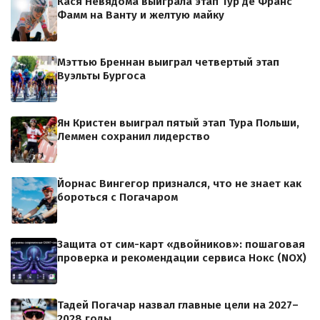
Кася Невядома выиграла этап Тур де Франс
Фамм на Ванту и желтую майку
Мэттью Бреннан выиграл четвертый этап
Вуэльты Бургоса
Ян Кристен выиграл пятый этап Тура Польши,
Леммен сохранил лидерство
Йорнас Вингегор признался, что не знает как
бороться с Погачаром
Защита от сим-карт «двойников»: пошаговая
проверка и рекомендации сервиса Нокс (NOX)
Тадей Погачар назвал главные цели на 2027–
2028 годы