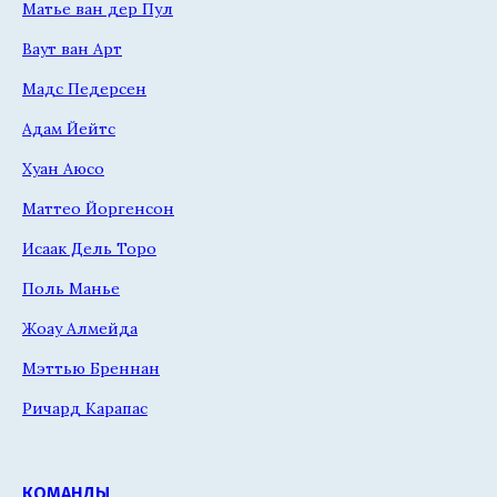
Матье ван дер Пул
Ваут ван Арт
Мадс Педерсен
Адам Йейтс
Хуан Аюсо
Маттео Йоргенсон
Исаак Дель Торо
Поль Манье
Жоау Алмейда
Мэттью Бреннан
Ричард Карапас
КОМАНДЫ