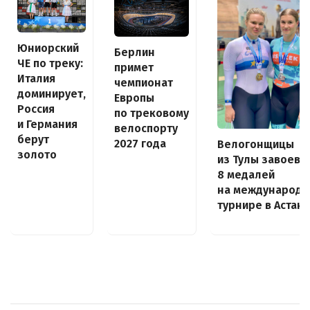
Юниорский
Берлин
ЧЕ по треку:
примет
Италия
чемпионат
доминирует,
Европы
Россия
по трековому
и Германия
велоспорту
берут
2027 года
Велогонщицы
золото
из Тулы завоева
8 медалей
на международ
турнире в Астан