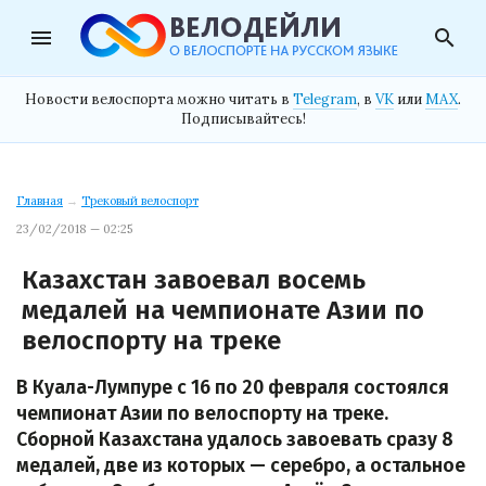
menu
search
Новости велоспорта можно читать в
Telegram
, в
VK
или
MAX
.
Подписывайтесь!
Главная
→
Трековый велоспорт
23/02/2018 — 02:25
Казахстан завоевал восемь
медалей на чемпионате Азии по
велоспорту на треке
В Куала-Лумпуре с 16 по 20 февраля состоялся
чемпионат Азии по велоспорту на треке.
Сборной Казахстана удалось завоевать сразу 8
медалей, две из которых — серебро, а остальное