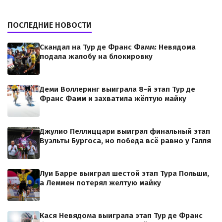
ПОСЛЕДНИЕ НОВОСТИ
Скандал на Тур де Франс Фамм: Невядома
подала жалобу на блокировку
Деми Воллеринг выиграла 8-й этап Тур де
Франс Фамм и захватила жёлтую майку
Джулио Пеллиццари выиграл финальный этап
Вуэльты Бургоса, но победа всё равно у Галля
Луи Барре выиграл шестой этап Тура Польши,
а Леммен потерял желтую майку
Кася Невядома выиграла этап Тур де Франс