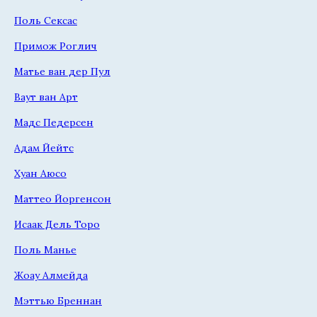
Поль Сексас
Примож Роглич
Матье ван дер Пул
Ваут ван Арт
Мадс Педерсен
Адам Йейтс
Хуан Аюсо
Маттео Йоргенсон
Исаак Дель Торо
Поль Манье
Жоау Алмейда
Мэттью Бреннан