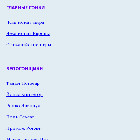
ГЛАВНЫЕ ГОНКИ
Чемпионат мира
Чемпионат Европы
Олимпийские игры
ВЕЛОГОНЩИКИ
Тадей Погачар
Йонас Вингегор
Ремко Эвенпул
Поль Сексас
Примож Роглич
Матье ван дер Пул