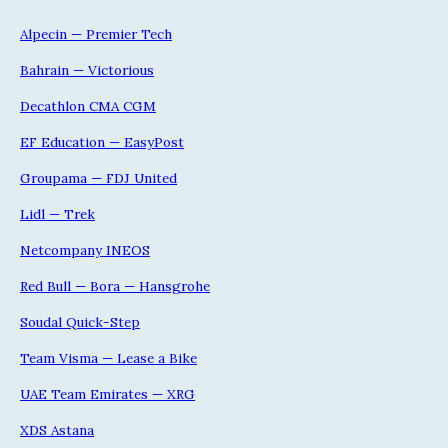
Alpecin — Premier Tech
Bahrain — Victorious
Decathlon CMA CGM
EF Education — EasyPost
Groupama — FDJ United
Lidl — Trek
Netcompany INEOS
Red Bull — Bora — Hansgrohe
Soudal Quick-Step
Team Visma — Lease a Bike
UAE Team Emirates — XRG
XDS Astana