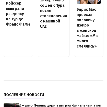
Эйнер Рубио
Ройссер
сошел с Тура
выиграла
Энрик Мас
после
разделку
проехал
столкновения
на Тур де
половину
с машиной
Франс Фамм
Джиро
UAE
в женской
майке: «Мы
много
смеялись»
ПОСЛЕДНИЕ НОВОСТИ
Джулио Пеллиццари выиграл финальный этап