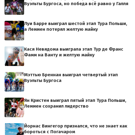
Вуэльты Бургоса, но победа всё равно у Галля
Луи Барре выиграл шестой этап Тура Польши,
а Леммен потерял желтую майку
Кася Невядома выиграла этап Тур де Франс
Фамм на Ванту и желтую майку
Мэттью Бреннан выиграл четвертый этап
Вуэльты Бургоса
Ян Кристен выиграл пятый этап Тура Польши,
Леммен сохранил лидерство
Йорнас Вингегор признался, что не знает как
бороться с Погачаром