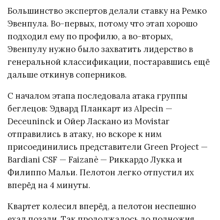
Большинство экспертов делали ставку на Ремко
Эвенпула. Во-первых, потому что этап хорошо
подходил ему по профилю, а во-вторых,
Эвенпулу нужно было захватить лидерство в
генеральной классификации, постаравшись ещё
дальше откинув соперников.
С началом этапа последовала атака группы
беглецов: Эдвард Планкарт из Alpecin —
Deceuninck и Ойер Ласкано из Movistar
отправились в атаку, но вскоре к ним
присоединились представители Green Project —
Bardiani CSF — Faizanè — Риккардо Лукка и
Филиппо Мальи. Пелотон легко отпустил их
вперёд на 4 минуты.
Квартет колесил вперёд, а пелотон неспешно
ехал позади. Так продолжалось до подножия