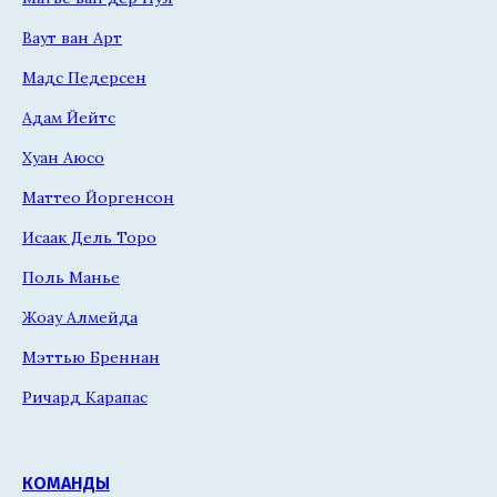
Ваут ван Арт
Мадс Педерсен
Адам Йейтс
Хуан Аюсо
Маттео Йоргенсон
Исаак Дель Торо
Поль Манье
Жоау Алмейда
Мэттью Бреннан
Ричард Карапас
КОМАНДЫ