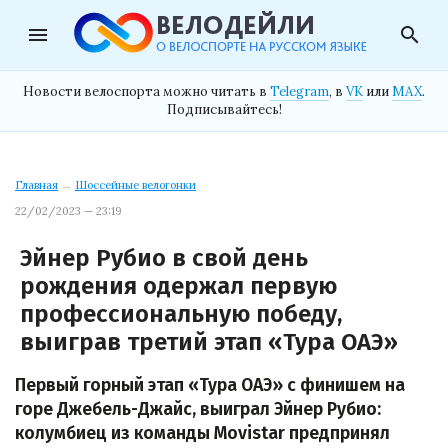
menu
search
Новости велоспорта можно читать в
Telegram
, в
VK
или
MAX
.
Подписывайтесь!
Главная
→
Шоссейные велогонки
22/02/2023 — 23:19
Эйнер Рубио в свой день
рождения одержал первую
профессиональную победу,
выиграв третий этап «Тура ОАЭ»
Первый горный этап «Тура ОАЭ» с финишем на
горе Джебель-Джайс, выиграл Эйнер Рубио:
колумбиец из команды Movistar предпринял