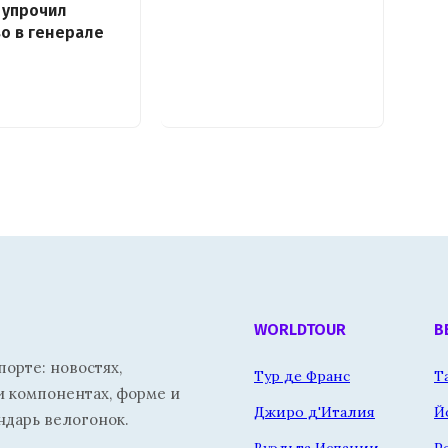
 упрочил
о в генерале
WORLDTOUR
В
орте: новостях,
Тур де Франс
Т
и компонентах, форме и
Джиро д'Италия
Й
ндарь велогонок.
Вуэльта Испании
Р