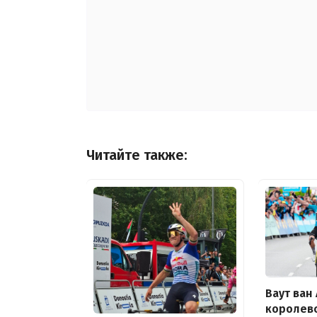
Читайте также:
Ваут ван
королевс