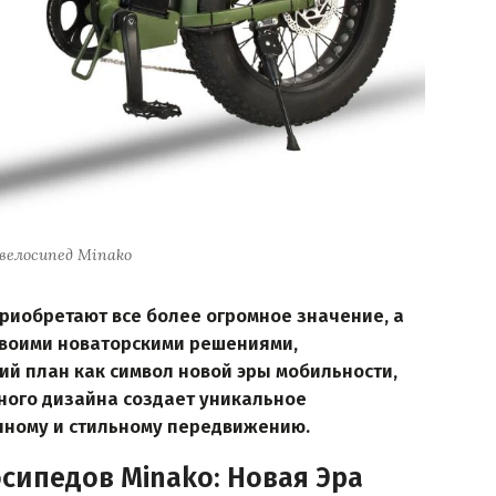
велосипед Minako
приобретают все более огромное значение, а
своими новаторскими решениями,
й план как символ новой эры мобильности,
нного дизайна создает уникальное
нному и стильному передвижению.
сипедов Minako: Новая Эра