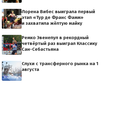
Лорена Вибес выиграла первый
этап «Тур де Франс Фамм»
и захватила жёлтую майку
Ремко Эвенепул в рекордный
четвёртый раз выиграл Классику
Сан-Себастьяна
Слухи с трансферного рынка на 1
августа