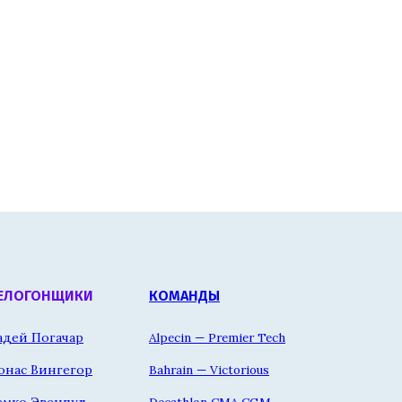
ЕЛОГОНЩИКИ
КОМАНДЫ
адей Погачар
Alpecin — Premier Tech
онас Вингегор
Bahrain — Victorious
емко Эвенпул
Decathlon CMA CGM