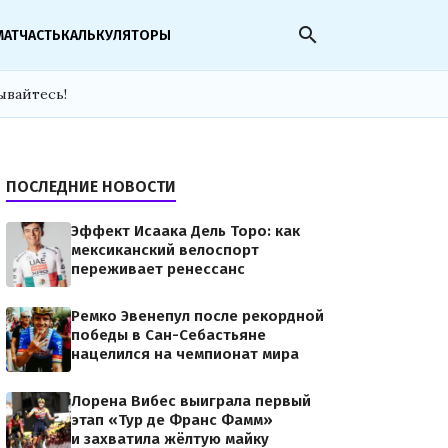
search
МАТЧАСТЬ
КАЛЬКУЛЯТОРЫ
ывайтесь!
ПОСЛЕДНИЕ НОВОСТИ
Эффект Исаака Дель Торо: как
мексиканский велоспорт
переживает ренессанс
Ремко Эвенепул после рекордной
победы в Сан-Себастьяне
нацелился на чемпионат мира
Лорена Вибес выиграла первый
этап «Тур де Франс Фамм»
и захватила жёлтую майку