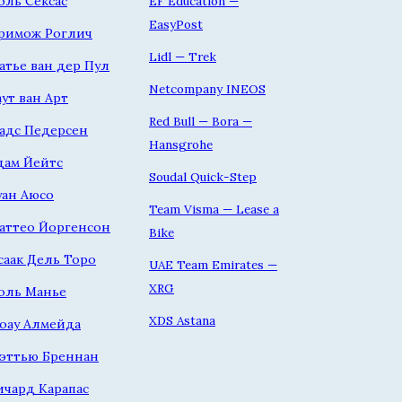
оль Сексас
EF Education —
EasyPost
римож Роглич
Lidl — Trek
атье ван дер Пул
Netcompany INEOS
аут ван Арт
Red Bull — Bora —
адс Педерсен
Hansgrohe
дам Йейтс
Soudal Quick-Step
уан Аюсо
Team Visma — Lease a
аттео Йоргенсон
Bike
саак Дель Торо
UAE Team Emirates —
XRG
оль Манье
XDS Astana
оау Алмейда
эттью Бреннан
ичард Карапас