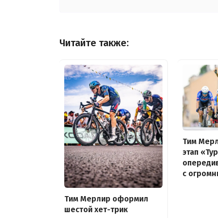
Читайте также:
Тим Мерл
этап «Ту
опередив
с огром
Тим Мерлир оформил
шестой хет-трик