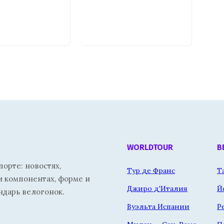
WORLDTOUR
В
орте: новостях,
Тур де Франс
Т
и компонентах, форме и
Джиро д'Италия
Й
ндарь велогонок.
Вуэльта Испании
Р