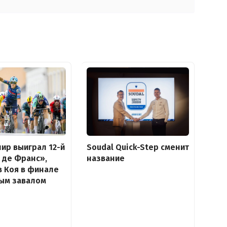
ир выиграл 12-й
Soudal Quick-Step сменит
р де Франс»,
название
 Коя в финале
ным завалом