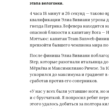
этапа велогонки.
4 часа 18 минут и 26 секунд — таково 
квалификации Элиа Вивиани угрозы дл
гнезда Патрика Лефевера находится на 
опасной близости к капитану Bora — H
Мэттьюс: капитан Team Sunweb финиш
превзойти бывшего чемпиона мира по 
После финиша Элиа Вивиани поблагод
Step, которые разогнали итальянца д
Мёркёва и Максимилиано Ричезе. За 
ускорился до максимума и градиент в
сработав против его соперников.
«У нас у всех были уставшие ноги, но 
и с брусчаткой. Я попросил ребят пер
этого удалось добиться за полтора ки