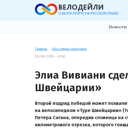
Новости 
Главная
→
Шоссейные велогонки
20/06/2019 — 01:42
Элиа Вивиани сде
Швейцарии»
Второй подряд победой может похвалит
на велосипедном «Туре Швейцарии» (To
Петера Сагана, опередив словенца на 
километрового отрезка, которого гонщ