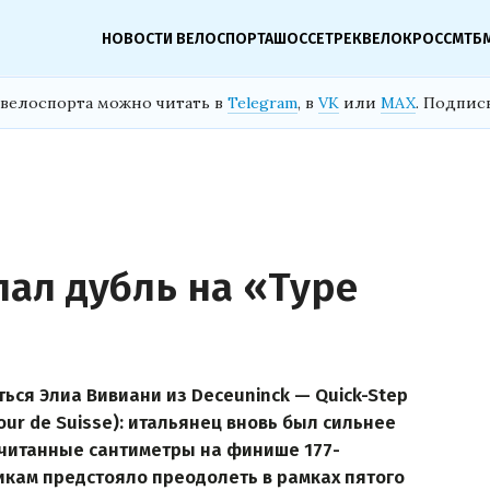
НОВОСТИ ВЕЛОСПОРТА
ШОССЕ
ТРЕК
ВЕЛОКРОСС
МТБ
велоспорта можно читать в
Telegram
, в
VK
или
MAX
. Подпис
лал дубль на «Туре
ься Элиа Вивиани из Deceuninck — Quick-Step
ur de Suisse): итальянец вновь был сильнее
считанные сантиметры на финише 177-
икам предстояло преодолеть в рамках пятого