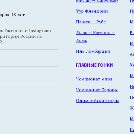
Милан — Сан-Ремо
П
Тур Фландрии
П
рше 18 лет.
Париж — Рубе
М
 Facebook и Instagram)
Льеж — Бастонь —
В
рритории России по
Льеж
2.
М
Иль Ломбардия
А
Х
ГЛАВНЫЕ ГОНКИ
М
Чемпионат мира
И
Чемпионат Европы
П
Олимпийские игры
Ж
М
Р