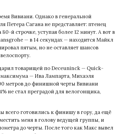
время Вивиани. Однако в генеральной
я Петера Сагана не представляет: птенец
80-й строчке, уступая более 12 минут. А вот в
ansgrohe — в 14 секундах — находится Майкл
ировал пятым, но не оставляет шансов
велоспорту.
арил товарищей по Deceuninck — Quick-
о максимума — Ива Лампарта, Михаэля
100 метров до финишной черты Вивиани
 4% не стал преградой для велогонщика,
мы всего готовились к финишу в гору, да ещё
еместить меня в голову ведущей группы, и
лометра до черты. После того как Макс вывел