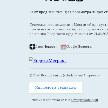
Сайт предназначен для просмотра лицам ста
Деятельность компании Meta (и её продуктов
признана экстремистской, запрещена на те
решению Тверского суда Москвы от 21.03.202
Дзен.Новости
|
Google.Новости
© 2026 Велодейли.ру (velodaily.ru) |
О проекте
Написать в редакцию
Реклама и обратная связь:
news@velodaily.ru