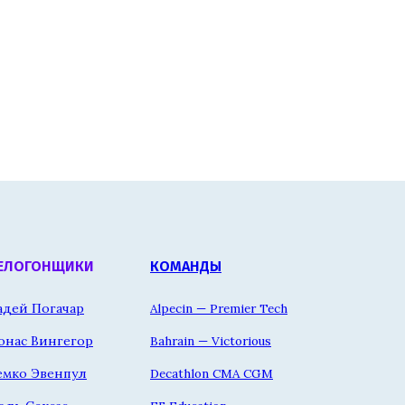
ЕЛОГОНЩИКИ
КОМАНДЫ
адей Погачар
Alpecin — Premier Tech
онас Вингегор
Bahrain — Victorious
емко Эвенпул
Decathlon CMA CGM